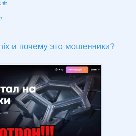
enix
?
nix и почему это мошенники?