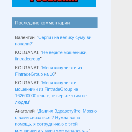
Последние комментарии
Валентин
: “
Сергій і на велику суму ви
попали?
”
KOLGANAT
: “
Не верьте мошенники,
fintradegroup
”
KOLGANAT
: “
Меня кинули эти из
FintradeGroup на 16
”
KOLGANAT
: “
Меня кинули эти
мошенники из FintradeGroup на
162600000теньге,не верьте этим не
людям
”
Анатолий
: “
Даниил Здравстуйте. Можно
с вами связаться ? Нужна ваша
помощь, я сотрудничаю с этой
компанией и у меня уже начались…
”