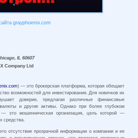
сайта grayphoenix.com
hicago, IL 60607
 Company Ltd
enix.com
) — это брокерская платформа, которая обещает
тво возможностей для инвестирования. Для новичков их
нушает доверие, предлагая различные финансовые
овалюты и другие активы. Однако при более глубоком
— это мошенническая организация, цель которой —
х средства.
то отсутствие прозрачной информации о компании и ее
иях и регулирующих органах, что является тревожным