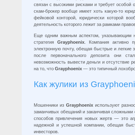
связан с высокими рисками и требует особой о
скам-брокер вообще имеет хоть какую-то юри
фейковой конторой, юридически которой воо
деятельность которого лежит за рамками правов
Еще одним важным аспектом, указывающим на
стратегия
Grayphoenix
. Компания активно 
электронную почту, обещая быстрые и легкие 
после первоначального депозита они ста
невозможность вывести деньги и отсутствие р
на то, что
Grayphoenix
— это типичный лохоброк
Как жулики из Grayphoen
Мошенники из
Grayphoenix
используют разноо
заманчивых обещаний и заканчивая сложными 
способов привлечения новых жертв — это аг
надежной и успешной компании, обещая быст
инвесторов.