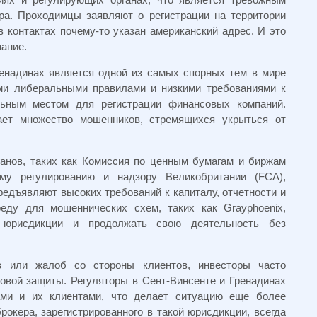
ра. Проходимцы заявляют о регистрации на территории
 контактах почему-то указан американский адрес. И это
мание.
ренадинах является одной из самых спорных тем в мире
ими либеральными правилами и низкими требованиями к
льным местом для регистрации финансовых компаний.
ает множество мошенников, стремящихся укрыться от
ганов, таких как Комиссия по ценным бумагам и биржам
у регулированию и надзору Великобритании (FCA),
редъявляют высоких требований к капиталу, отчетности и
реду для мошеннических схем, таких как Grayphoenix,
й юрисдикции и продолжать свою деятельность без
ов или жалоб со стороны клиентов, инвесторы часто
овой защиты. Регуляторы в Сент-Винсенте и Гренадинах
ми и их клиентами, что делает ситуацию еще более
рокера, зарегистрированного в такой юрисдикции, всегда