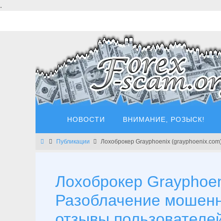
Перейти
.
к
содержимому
Перейти
НОВОСТИ
ВНИМАНИЕ, РОЗЫСК!
к
содержимому
Главная
Публикации
Лохоброкер Grayphoenix (grayphoenix.co
Лохоброкер Grayphoeni
Разоблачение мошенн
отзывы пользователе