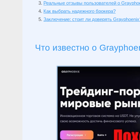
Реальные отзывы пользователей о Graypho
Как выбрать надежного брокера?
Заключение: стоит ли доверять Grayphoenix
Что известно о Grayphoe