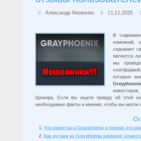
Александр Яковенко
11.11.2025
В современ
компаний, 
скрывают св
является л
мы проведе
платформой
которые мо
Greyphoeni
инвесторов,
брокера. Если вы ищете правду об этой к
необходимые факты и мнения, чтобы вы могли 
Ог
Что известно о Grayphoenix и почему это м
Как жулики из Grayphoenix разводят клиент