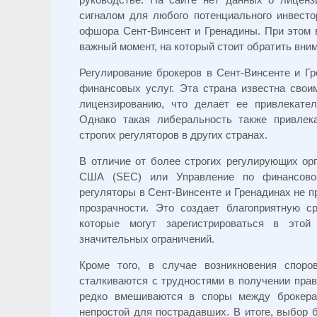
сигналом для любого потенциального инвесто
офшора Сент-Винсент и Гренадины. При этом в
важный момент, на который стоит обратить вни
Регулирование брокеров в Сент-Винсенте и Г
финансовых услуг. Эта страна известна сво
лицензированию, что делает ее привлекате
Однако такая либеральность также привлек
строгих регуляторов в других странах.
В отличие от более строгих регулирующих ор
США (SEC) или Управление по финансовом
регуляторы в Сент-Винсенте и Гренадинах не п
прозрачности. Это создает благоприятную с
которые могут зарегистрироваться в это
значительных ограничений.
Кроме того, в случае возникновения спор
сталкиваются с трудностями в получении прав
редко вмешиваются в споры между брокера
непростой для пострадавших. В итоге, выбор б