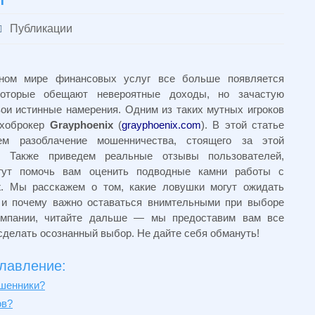
Публикации
ном мире финансовых услуг все больше появляется
которые обещают невероятные доходы, но зачастую
ои истинные намерения. Одним из таких мутных игроков
охоброкер
Grayphoenix
(
grayphoenix.com
). В этой статье
м разоблачение мошенничества, стоящего за этой
. Также приведем реальные отзывы пользователей,
гут помочь вам оценить подводные камни работы с
x
. Мы расскажем о том, какие ловушки могут ожидать
 и почему важно оставаться внимтельными при выборе
омпании, читайте дальше — мы предоставим вам все
сделать осознанный выбор. Не дайте себя обмануть!
лавление:
ошенники?
ов?