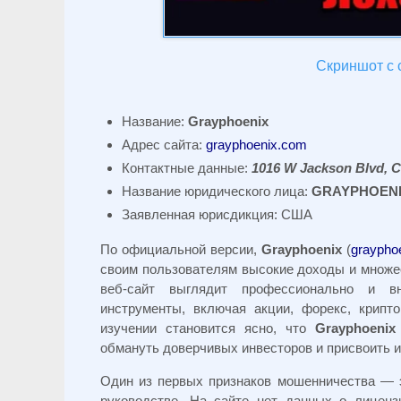
Скриншот с 
Название:
Grayphoenix
Адрес сайта:
grayphoenix.com
Контактные данные:
1016 W Jackson Blvd, C
Название юридического лица:
GRAYPHOENIX
Заявленная юрисдикция: США
По официальной версии,
Grayphoenix
(
graypho
своим пользователям высокие доходы и множес
веб-сайт выглядит профессионально и в
инструменты, включая акции, форекс, крипт
изучении становится ясно, что
Grayphoenix
обмануть доверчивых инвесторов и присвоить и
Один из первых признаков мошенничества — э
руководстве. На сайте нет данных о лиценз