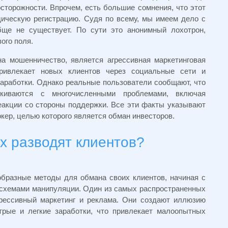
сторожности. Впрочем, есть большие сомнения, что этот
дическую регистрацию. Судя по всему, мы имеем дело с
бще не существует. По сути это анонимный лохотрон,
ого поля.
 мошенничество, является агрессивная маркетинговая
привлекает новых клиентов через социальные сети и
заработки. Однако реальные пользователи сообщают, что
лкиваются с многочисленными проблемами, включая
еакции со стороны поддержки. Все эти факты указывают
ер, целью которого является обман инвесторов.
ix разводят клиентов?
бразные методы для обмана своих клиентов, начиная с
схемами манипуляции. Один из самых распространенных
рессивный маркетинг и реклама. Они создают иллюзию
рые и легкие заработки, что привлекает малоопытных