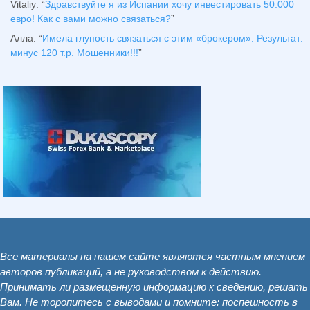
Vitaliy
: “
Здравствуйте я из Испании хочу инвестировать 50.000
евро! Как с вами можно связаться?
”
Алла
: “
Имела глупость связаться с этим «брокером». Результат:
минус 120 т.р. Мошенники!!!
”
Все материалы на нашем сайте являются частным мнением
авторов публикаций, а не руководством к действию.
Принимать ли размещенную информацию к сведению, решать
Вам. Не торопитесь с выводами и помните: поспешность в