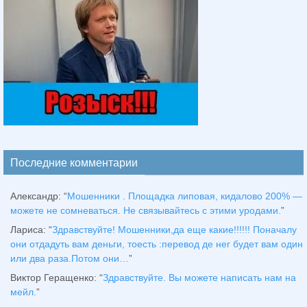
Последние комментарии
Александр
: “
Мошенники . Площадка липовая, кидалово 200% —
можете не сомневаться. Не связывайтесь с этими уродами.
”
Лариса
: “
Здравствуйтe! Мошенники,да еще какие!!!!!! Поначалу
они отдадуть вам деньги, тоесть :перевод де нег будет вам один
или два раза.Потом они…
”
Виктор Геращенко
: “
Здравствуйте. Вы можете написать нам на
мейл.
”