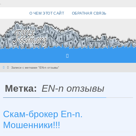
Перейти
.
к
О ЧЕМ ЭТОТ САЙТ
ОБРАТНАЯ СВЯЗЬ
содержимому
Главная
Записи с метками "EN-n отзывы"
Метка:
EN-n отзывы
Скам-брокер En-n.
Мошенники!!!