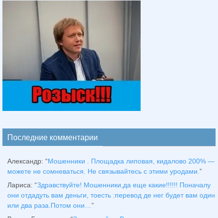
Последние комментарии
Александр
: “
Мошенники . Площадка липовая, кидалово 200% —
можете не сомневаться. Не связывайтесь с этими уродами.
”
Лариса
: “
Здравствуйтe! Мошенники,да еще какие!!!!!! Поначалу
они отдадуть вам деньги, тоесть :перевод де нег будет вам один
или два раза.Потом они…
”