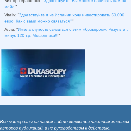
Виктор Геращенко
: “
Здравствуйте. Вы можете написать нам на
мейл.
”
Vitaliy
: “
Здравствуйте я из Испании хочу инвестировать 50.000
евро! Как с вами можно связаться?
”
Алла
: “
Имела глупость связаться с этим «брокером». Результат:
минус 120 т.р. Мошенники!!!
”
Все материалы на нашем сайте являются частным мнением
авторов публикаций, а не руководством к действию.