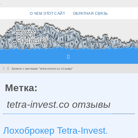
Перейти
.
к
О ЧЕМ ЭТОТ САЙТ
ОБРАТНАЯ СВЯЗЬ
содержимому
Главная
Записи с метками "tetra-invest.co отзывы"
Метка:
tetra-invest.co отзывы
Лохоброкер Tetra-Invest.