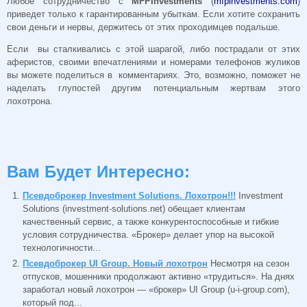
Любое сотрудничество с
MFPInvestments
(
mfpinvestments.com
)
приведет только к гарантированным убыткам. Если хотите сохранить
свои деньги и нервы, держитесь от этих проходимцев подальше.
Если вы сталкивались с этой шарагой, либо пострадали от этих
аферистов, своими впечатлениями и номерами телефонов жуликов
вы можете поделиться в комментариях. Это, возможно, поможет не
наделать глупостей другим потенциальным жертвам этого
лохотрона.
Вам Будет Интересно:
Псевдоброкер Investment Solutions. Лохотрон!!!
Investment
Solutions (investment-solutions.net) обещает клиентам
качественный сервис, а также конкурентоспособные и гибкие
условия сотрудничества. «Брокер» делает упор на высокой
технологичности...
Псевдоброкер UI Group. Новый лохотрон
Несмотря на сезон
отпусков, мошенники продолжают активно «трудиться». На днях
заработал новый лохотрон — «брокер» UI Group (u-i-group.com),
который под...