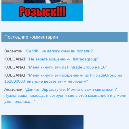
Последние комментарии
Валентин
: “
Сергій і на велику суму ви попали?
”
KOLGANAT
: “
Не верьте мошенники, fintradegroup
”
KOLGANAT
: “
Меня кинули эти из FintradeGroup на 16
”
KOLGANAT
: “
Меня кинули эти мошенники из FintradeGroup на
162600000теньге,не верьте этим не людям
”
Анатолий
: “
Даниил Здравстуйте. Можно с вами связаться ?
Нужна ваша помощь, я сотрудничаю с этой компанией и у меня
уже начались…
”