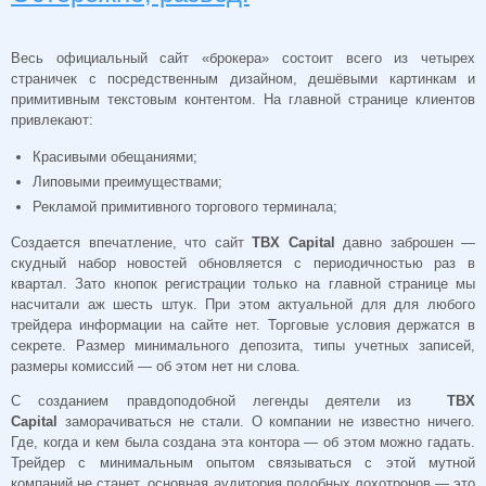
Весь официальный сайт «брокера» состоит всего из четырех
страничек с посредственным дизайном, дешёвыми картинкам и
примитивным текстовым контентом. На главной странице клиентов
привлекают:
Красивыми обещаниями;
Липовыми преимуществами;
Рекламой примитивного торгового терминала;
Создается впечатление, что сайт
TBX Capital
давно заброшен —
скудный набор новостей обновляется с периодичностью раз в
квартал. Зато кнопок регистрации только на главной странице мы
насчитали аж шесть штук. При этом актуальной для для любого
трейдера информации на сайте нет. Торговые условия держатся в
секрете. Размер минимального депозита, типы учетных записей,
размеры комиссий — об этом нет ни слова.
С созданием правдоподобной легенды деятели из
TBX
Capital
заморачиваться не стали. О компании не известно ничего.
Где, когда и кем была создана эта контора — об этом можно гадать.
Трейдер с минимальным опытом связываться с этой мутной
компаний не станет, основная аудитория подобных лохотронов — это