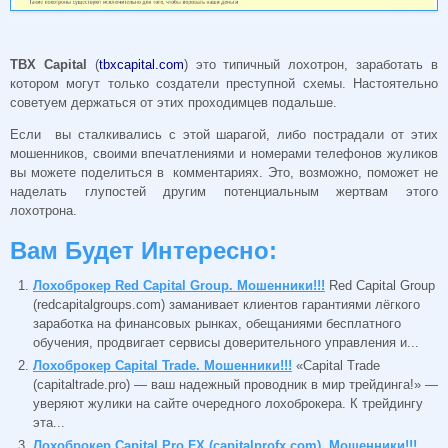
TBX Capital
(
tbxcapital.com
) это типичный лохотрон, заработать в
котором могут только создатели преступной схемы. Настоятельно
советуем держаться от этих проходимцев подальше.
Если вы сталкивались с этой шарагой, либо пострадали от этих
мошенников, своими впечатлениями и номерами телефонов жуликов
вы можете поделиться в комментариях. Это, возможно, поможет не
наделать глупостей другим потенциальным жертвам этого
лохотрона.
Вам Будет Интересно:
Лохоброкер Red Capital Group. Мошенники!!!
Red Capital Group
(redcapitalgroups.com) заманивает клиентов гарантиями лёгкого
заработка на финансовых рынках, обещаниями бесплатного
обучения, продвигает сервисы доверительного управления и...
Лохоброкер Capital Trade. Мошенники!!!
«Capital Trade
(capitaltrade.pro) — ваш надежный проводник в мир трейдинга!» —
уверяют жулики на сайте очередного лохоброкера. К трейдингу
эта...
Лохоброкер Capital Pro FX (capitalprofx.com). Мошенники!!!