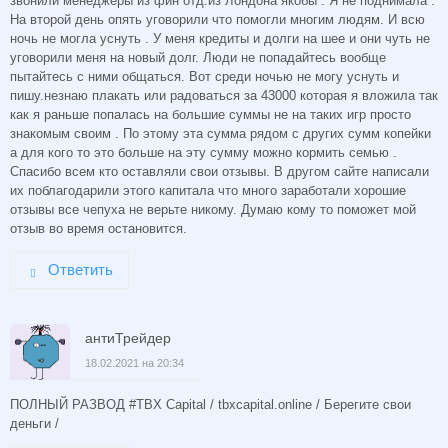
звонили менеджеры из фин отд.из Лондона якобы . Я не поднимала .
На второй день опять уговорили что помогли многим людям. И всю
ночь не могла уснуть . У меня кредиты и долги на шее и они чуть не
уговорили меня на новый долг. Люди не попадайтесь вообще
пытайтесь с ними общаться. Вот среди ночью не могу уснуть и
пишу.незнаю плакать или радоваться за 43000 которая я вложила так
как я раньше попалась на большие суммы не на таких игр просто
знакомым своим . По этому эта сумма рядом с других сумм копейки
а для кого то это больше на эту сумму можно кормить семью .
Спасибо всем кто оставляли свои отзывы. В другом сайте написали
их поблагодарили этого капитала что много заработали хорошие
отзывы все чепуха не верьте никому. Думаю кому то поможет мой
отзыв во время остановится.
Ответить
антиТрейдер
18.02.2021 на 20:34
ПОЛНЫЙ РАЗВОД #TBX Capital / tbxcapital.online / Берегите свои
деньги /