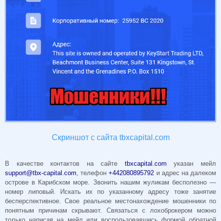
Скриншот с сайта tbxcapital.com
В качестве контактов на сайте
tbxcapital.com
указан мейл
support@tbx-capital.com
, телефон
+442080895792
и адрес на далеком
острове в Карибском море. Звонить нашим жуликам бесполезно —
номер липовый. Искать их по указанному адресу тоже занятие
бесперспективное. Свое реальное местонахождение мошенники по
понятным причинам скрывают. Связаться с лохоброкером можно
только написав на мейл или воспользовавшись формой обратной