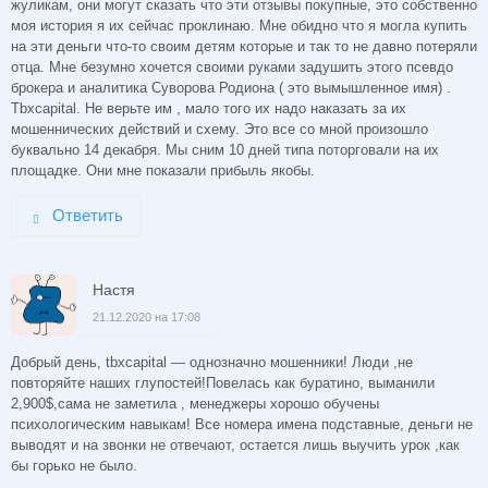
жуликам, они могут сказать что эти отзывы покупные, это собственно
моя история я их сейчас проклинаю. Мне обидно что я могла купить
на эти деньги что-то своим детям которые и так то не давно потеряли
отца. Мне безумно хочется своими руками задушить этого псевдо
брокера и аналитика Суворова Родиона ( это вымышленное имя) .
Tbxcapital. Не верьте им , мало того их надо наказать за их
мошеннических действий и схему. Это все со мной произошло
буквально 14 декабря. Мы сним 10 дней типа поторговали на их
площадке. Они мне показали прибыль якобы.
Ответить
Настя
21.12.2020 на 17:08
Добрый день, tbxcapital — однозначно мошенники! Люди ,не
повторяйте наших глупостей!Повелась как буратино, выманили
2,900$,сама не заметила , менеджеры хорошо обучены
психологическим навыкам! Все номера имена подставные, деньги не
выводят и на звонки не отвечают, остается лишь выучить урок ,как
бы горько не было.