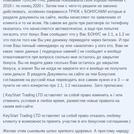
Компания TBXCAPITAL раньше показывала себя хорошо начиная с
2018 г. по конец 2020 г. Затем они с чего-то решили не законно
действовать, особенно понравился ТРЮК с БОНУСАМИ которые в
разделе документы на сайте, якобы начисляют по заявлению от
клиента и то ни всем. На самом же деле при разговоре по телефону
оказалось что начисляются автоматически, а еще при попытке
погасить этот бонус Вам сообщают что у Вас БОНУС не 1:1, а 1:2 но
это после того как Вы уже денежку переведете через биткоин. И при
этом Ваш личный «менеджер» ну или «аналитик» у кого кто, Вам ни
каких таких данных ( подводных камней ) не сообщает и вообще
отмалчивается при вопросе сколько мне осталось до закрытия
бонуса. Вы не видите даже сколько Вам осталось до закрытия
бонуса, а значит Вы ни когда не закроете его и вообще не получите
свои деньги. В разделе Документы на сайте за тем Бонусное
соглашение на русский язык переводить все самим нужно и в 3 — м
пункте ни чего конкретно про 1:1, 1:2 несказанно. Зато прописано:
( KeyStart Trading LTD оставляет за собой право изменить и / или
отменить условия в любое время, разместив новые правила на
своем веб-сайте.
KeyStart Trading LTD оставляет за собой право отказать любому
клиенту в возможности принять участие в его бонусном соглашении.)
Желаю этим сыновьям шлюх крепкого здоровья. А простому народу