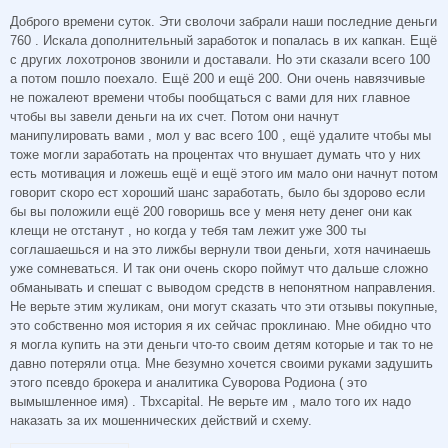
Доброго времени суток. Эти сволочи забрали наши последние деньги
760 . Искала дополнительный заработок и попалась в их капкан. Ещё
с других лохотронов звонили и доставали. Но эти сказали всего 100
а потом пошло поехало. Ещё 200 и ещё 200. Они очень навязчивые
не пожалеют времени чтобы пообщаться с вами для них главное
чтобы вы завели деньги на их счет. Потом они начнут
манипулировать вами , мол у вас всего 100 , ещё удалите чтобы мы
тоже могли заработать на процентах что внушает думать что у них
есть мотивация и ложешь ещё и ещё этого им мало они начнут потом
говорит скоро ест хороший шанс заработать, было бы здорово если
бы вы положили ещё 200 говоришь все у меня нету денег они как
клещи не отстанут , но когда у тебя там лежит уже 300 ты
соглашаешься и на это лижбы вернули твои деньги, хотя начинаешь
уже сомневаться. И так они очень скоро поймут что дальше сложно
обманывать и спешат с выводом средств в непонятном направления.
Не верьте этим жуликам, они могут сказать что эти отзывы покупные,
это собственно моя история я их сейчас проклинаю. Мне обидно что
я могла купить на эти деньги что-то своим детям которые и так то не
давно потеряли отца. Мне безумно хочется своими руками задушить
этого псевдо брокера и аналитика Суворова Родиона ( это
вымышленное имя) . Tbxcapital. Не верьте им , мало того их надо
наказать за их мошеннических действий и схему.