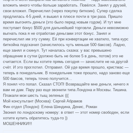
вложить много чтобы больше заработать. Повёлся. Занял у друзей,
свои вложил. Перечислил (через покупку биткоин). Супер сделка
продлилась 4-5 дней, я вышел в плюсе почти в три раза. Пришло
время выгонять деньги (это было перед новым годом). И тут мне
поступает бонус $500 для дальнейшей торговли. Деньги невозможно
выгнать пока я не отработаю деньгами этот бонус. Занял и
перечислил им эту сумму. Её при конвертации не хватило, типа курс
биткойна подскачил (зачислилось чуть меньше 500 баксов). Ладно,
еще занял и скинул. Тут началась сказка: у вас превышено
обращение в сутки (должно быть не более 5 в день, потом) это не
считается. Если вы хотите прямь сегодня — зачислите не на другой
счёт. И это проглотил. Отправил. Ой уде время прошло, кристмас —
теперь в понедельник. В понедельник тоже прошло, надо заново еще
500 баксов, теперь точно получится…
Я понял что попал. Сказал СТОП! Возвращайте мне деньги, ничего я
вам не дам. Пару раз еще звонили типа Лондона и Москвы. Тишина.
Плакали мои шесть тыщ зеленых (((
Мой консультант (Москва): Сергей Абрамов
Фин отдел (Лондон): Елена Шиндина, Денис, Роман
Звонил по лондоскому номеру: в ответ — этот номер свободен, если
хотите купить обратитесь туда-то ))
МОШЕННИКИ!!!