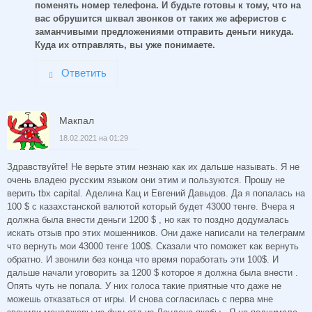
поменять номер телефона. И будьте готовы к тому, что на
вас обрушится шквал звонков от таких же аферистов с
заманчивыми предложениями отправить деньги никуда.
Куда их отправлять, вы уже понимаете.
Ответить
Макпал
18.02.2021 на 01:29
Здравствуйте! Не верьте этим незнаю как их дальше называть. Я не
очень владею русским языком они этим и пользуются. Прошу не
верить tbx capital. Аделина Кац и Евгений Давыдов. Да я попалась на
100 $ с казахстанской валютой который будет 43000 тенге. Вчера я
должна была внести деньги 1200 $ , но как то поздно додумалась
искать отзыв про этих мошенников. Они даже написали на телеграмм
что вернуть мои 43000 тенге 100$. Сказали что поможет как вернуть
обратно. И звонили без конца что время поработать эти 100$. И
дальше начали уговорить за 1200 $ которое я должна была внести .
Опять чуть не попала. У них голоса такие приятные что даже не
можешь отказаться от игры. И снова согласилась с перва мне