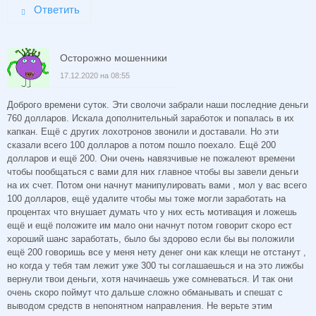
Ответить
Осторожно мошенники
17.12.2020 на 08:55
Доброго времени суток. Эти сволочи забрали наши последние деньги
760 долларов. Искала дополнительный заработок и попалась в их
капкан. Ещё с других лохотронов звонили и доставали. Но эти
сказали всего 100 долларов а потом пошло поехало. Ещё 200
долларов и ещё 200. Они очень навязчивые не пожалеют времени
чтобы пообщаться с вами для них главное чтобы вы завели деньги
на их счет. Потом они начнут манипулировать вами , мол у вас всего
100 долларов, ещё удалите чтобы мы тоже могли заработать на
процентах что внушает думать что у них есть мотивация и ложешь
ещё и ещё положите им мало они начнут потом говорит скоро ест
хороший шанс заработать, было бы здорово если бы вы положили
ещё 200 говоришь все у меня нету денег они как клещи не отстанут ,
но когда у тебя там лежит уже 300 ты соглашаешься и на это лижбы
вернули твои деньги, хотя начинаешь уже сомневаться. И так они
очень скоро поймут что дальше сложно обманывать и спешат с
выводом средств в непонятном направления. Не верьте этим