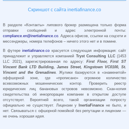
Скриншот с сайта inertiafinance.co
В разделе «Контакты» липового брокер размещена только форма
отправки сообщений и адрес электронной почты:
compliance.en@inertiafinance.co
. Адреса офисов, ссылки на соцсети и
мессенджеры, номера телефонов – ничего этого нет и в помине.
В футере
inertiafinance.co
красуется следующая информация: сайт
принадлежит и управляется компанией
Tryst
Consulting
LLC
(1453
LLC 2021), зарегистрированная по адресу:
First
Floor,
First
ST
Vincent
Bank
LTD
Building,
James
Street,
Kingstown
VC0100,
St.
Vincent
and
the
Grenadines
. Жулики базируются в «знаменитой»
оффшорной зоне, где «прописано» огромное количество
всевозможных мошеннических контор. Проверить реестр
юридических лиц банановых островов невозможно. Скан-копия
свидетельства об инкорпорации компании в открытом доступе
отсутствует. Вероятней всего, такой организации попросту
официально не существует. Лицензии у
InertiaFinance
не было, и
нет. Связываться с офшорной помойкой без репутации и лицензии —
не очень хорошая идея.