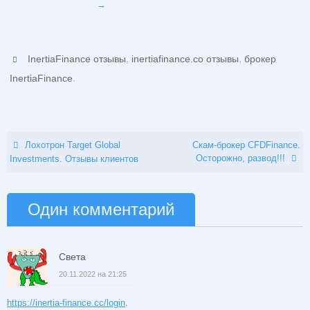
→
,
,
InertiaFinance отзывы
inertiafinance.co отзывы
брокер
.
InertiaFinance
Лохотрон Target Global
Скам-брокер CFDFinance.
Осторожно, развод!!!
Investments. Отзывы клиентов
Один комментарий
Света
20.11.2022 на 21:25
https://inertia-finance.cc/login
.