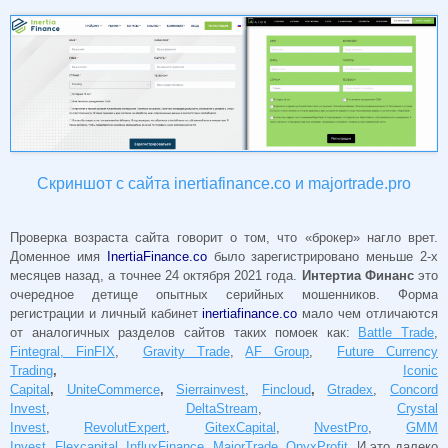
Скриншот с сайта inertiafinance.co и majortrade.pro
Проверка возраста сайта говорит о том, что «брокер» нагло врет.
Доменное имя
InertiaFinance.co
было зарегистрировано меньше 2-х
месяцев назад, а точнее 24 октября 2021 года.
Интертиа Финанс
это
очередное детище опытных серийных мошенников. Форма
регистрации и личный кабинет
inertiafinance.co
мало чем отличаются
от аналогичных разделов сайтов таких помоек как:
Battle Trade
,
Fintegral, FinFIX
,
Gravity Trade
,
AF Group
,
Future Currency
Trading
,
Iconic
Capital
,
UniteCommerce
,
Sierrainvest
,
Fincloud
,
Gtradex
,
Concord
Invest
,
DeltaStream
,
Crystal
Invest
,
RevolutExpert
,
GitexCapital
,
NvestPro
,
GMM
Invest
,
Flexcapital
,
InfluxFinance
,
MajorTrade
,
OnyxProfit
. И это далеко