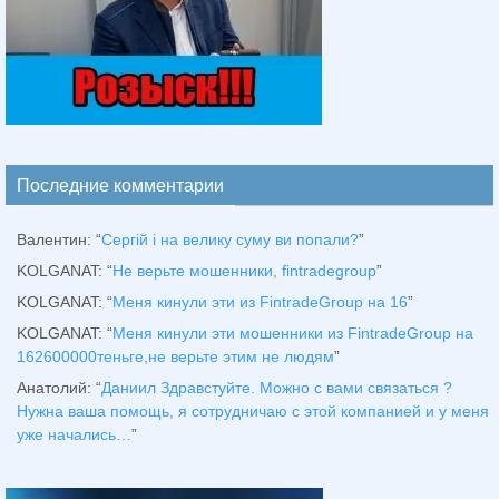
Последние комментарии
Валентин
: “
Сергій і на велику суму ви попали?
”
KOLGANAT
: “
Не верьте мошенники, fintradegroup
”
KOLGANAT
: “
Меня кинули эти из FintradeGroup на 16
”
KOLGANAT
: “
Меня кинули эти мошенники из FintradeGroup на
162600000теньге,не верьте этим не людям
”
Анатолий
: “
Даниил Здравстуйте. Можно с вами связаться ?
Нужна ваша помощь, я сотрудничаю с этой компанией и у меня
уже начались…
”