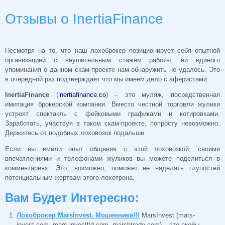
Отзывы о InertiaFinance
Несмотря на то, что наш лохоброкер позиционирует себя опытной
организацией с внушительным стажем работы, ни единого
упоминания о данном скам-проекте нам обнаружить не удалось. Это
в очередной раз подтверждает что мы имеем дело с аферистами.
InertiaFinance
(
inertiafinance.co
) – это муляж, посредственная
имитация брокерской компании. Вместо честной торговли жулики
устроят спектакль с фейковыми графиками и котировками.
Заработать, участвуя в таком скам-проекте, попросту невозможно.
Держитесь от подобных лоховозок подальше.
Если вы имели опыт общения с этой лоховозкой, своими
впечатлениями и телефонами жуликов вы можете поделиться в
комментариях. Это, возможно, поможет не наделать глупостей
потенциальным жертвам этого лохотрона.
Вам Будет Интересно:
Лохоброкер MarsInvest. Мошенники!!!
MarsInvest (mars-
invest.com, mars-investltd.com, marshtrade.com) – это якобы