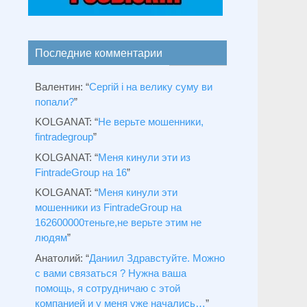
Последние комментарии
Валентин
: “
Сергій і на велику суму ви
попали?
”
KOLGANAT
: “
Не верьте мошенники,
fintradegroup
”
KOLGANAT
: “
Меня кинули эти из
FintradeGroup на 16
”
KOLGANAT
: “
Меня кинули эти
мошенники из FintradeGroup на
162600000теньге,не верьте этим не
людям
”
Анатолий
: “
Даниил Здравстуйте. Можно
с вами связаться ? Нужна ваша
помощь, я сотрудничаю с этой
компанией и у меня уже начались…
”