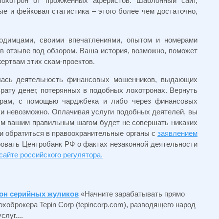
лохотрон от прожженных аферистов. Шаблонный сайт,
е и фейковая статистика – этого более чем достаточно,
одимцами, своими впечатлениями, опытом и номерами
 отзыве под обзором. Ваша история, возможно, поможет
ертвам этих скам-проектов.
лась деятельность финансовых мошенников, выдающих
рату денег, потерянных в подобных лохотронах. Вернуть
ерам, с помощью чарджбека и либо через финансовых
ки невозможно. Оплачивая услуги подобных деятелей, вы
ым вашим правильным шагом будет не совершать никаких
и обратиться в правоохранительные органы с
заявлением
овать Центробанк РФ о фактах незаконной деятельности
сайте российского регулятора.
трон серийных жуликов
«Начните зарабатывать прямо
хоброкера Tepin Corp (tepincorp.com), разводящего народ
луг....