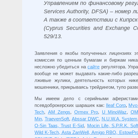
Управлением по финансовому регул
Services Authority, DFSA) – номер
А также в соответствии с Кипрск
(Cyprus Securities and Exchange 
529/13.
Заявления о якобы полученных лицензиях э
комиссия по ценным бумагам и биржам ника
несложно убедиться на
сайте
регулятора. Упр
вообще не может выдавать какие-либо разре
лживые жулики, деятельность которых ник
мошенники, прикрываясь трейдингом, тупо разв
Мы имеем дело с серийными аферистами
псевдоброкерских шарашек как:
Ileaf Corp
,
Myo
Tech
,
AM Zengs
,
Ormex Pro
,
U MinoWaz
,
OM
Min,
TraevenSoft
,
Abssar DWC
,
N.U.W.A. System
O-Sin Taas, Trust E-Sid
,
Mocin Life, S.P.R.K. Sof
Wild K-Tech, Asta ZanWell, Amigo RBO, EstowP