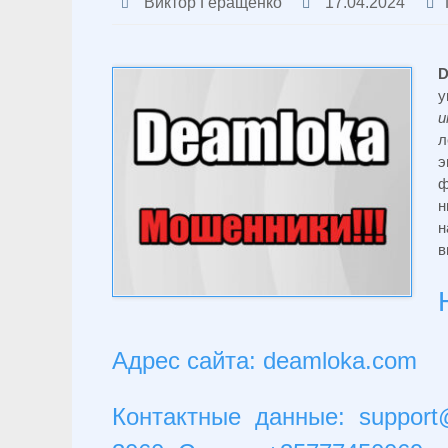
Виктор Геращенко
17.04.2024
D
у
и
л
э
ф
н
н
в
Адрес сайта: deamloka.com
Контактные данные:
suppor