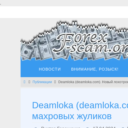
Перейти
.
к
содержимому
Перейти
НОВОСТИ
ВНИМАНИЕ, РОЗЫСК!
к
содержимому
Главная
Публикации
Deamloka (deamloka.com). Новый лохотро
Deamloka (deamloka.c
махровых жуликов