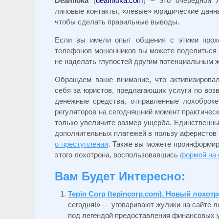
Deamloka
(
deamloka.com
) – это очередной 
липовые контакты, «левые» юридические данны
чтобы сделать правильные выводы.
Если вы имели опыт общения с этими прох
телефонов мошенников вы можете поделиться в
не наделать глупостей другим потенциальным ж
Обращаем ваше внимание, что активизирова
себя за юристов, предлагающих услуги по возв
денежные средства, отправленные лохоброк
регуляторов на сегодняшний момент практичес
только увеличите размер ущерба. Единственн
дополнительных платежей в пользу аферистов 
о преступлении
. Также вы можете проинформир
этого лохотрона, воспользовавшись
формой на 
Вам Будет Интересно:
Tepin Corp (tepincorp.com). Новый лохо
сегодня!» — уговаривают жулики на сайте ло
под легендой предоставления финансовых ус