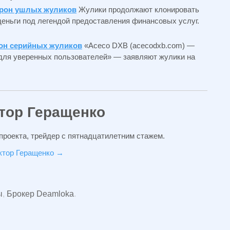
трон ушлых жуликов
Жулики продолжают клонировать
деньги под легендой предоставления финансовых услуг.
он серийных жуликов
«Aceco DXB (acecodxb.com) —
и для уверенных пользователей» — заявляют жулики на
тор Геращенко
проекта, трейдер с пятнадцатилетним стажем.
иктор Геращенко
→
ы
,
Брокер Deamloka
.