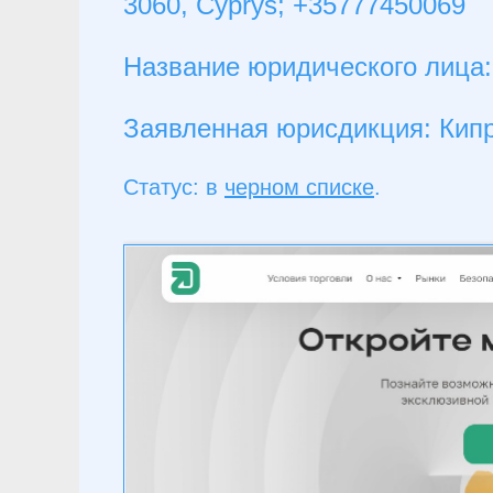
3060, Cyprys; +35777450069
Название юридического лица:
Заявленная юрисдикция: Кип
Статус: в
черном списке
.