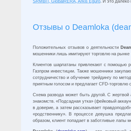
SRMBIT, GlobalRERA, Arkis Eguro
. И это далеко
Отзывы о Deamloka (dea
Положительных отзывов о деятельности
Deam
мошенники лишь имитируют торговлю на рынке и
Клиентов шарлатаны привлекают с помощью р
Газпром инвестиции. Также мошенники закупаю
сотрудничество и обучение трейдингу по мето
приятным голосом и предлагает CFD-торговлю с
Схема развода может быть другой. С жертвой 
знакомств. «Подсадная утка» (фейковый аккаун
в доверие, а затем рассказывает правдоподоб
«родственнику». В процессе девушка предла
образом, клиент попадает в заботливые лапы мо