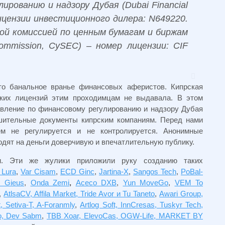
ированию и надзору Дубая (Dubai Financial
 лицензии инвестиционного дилера: N649220.
ой комиссией по ценным бумагам и биржам
Commission, CySEC) – номер лицензии: CIF
то банальное вранье финансовых аферистов. Кипрская
ких лицензий этим проходимцам не выдавала. В этом
авление по финансовому регулированию и надзору Дубая
шительные документы кипрским компаниям. Перед нами
ем не регулируется и не контролируется. Анонимные
одят на деньги доверчивую и впечатлительную публику.
. Эти же жулики приложили руку созданию таких
 Lura
,
Var Cisam
,
ECD Ginc
,
Jartina-X
,
Sangos Tech
,
PoBal-
 Gieus
,
Onda Zemi
,
Aceco DXB
,
Yun MoveGo
,
VEM To
,
AtlsaCV, Affila Market, Tride Avor и Tu Taneto
,
Awari Group,
t, Setiva-T, A-Foranmly
,
Artlog Soft, InnCresas, Tuskyr Tech,
ro, Dev Sabm
,
TBB Xoar, ElevoCas, OGW-Life, MARKET BY