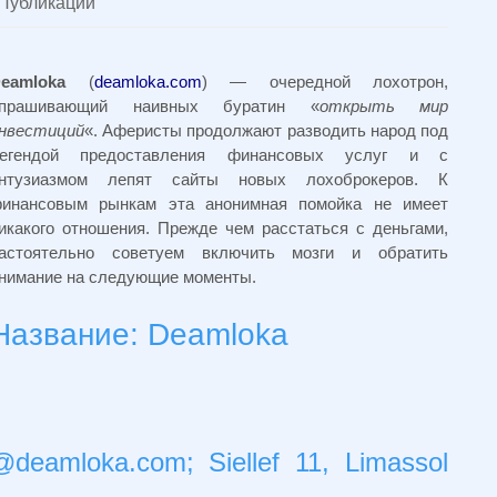
Публикации
eamloka
(
deamloka.com
) — очередной лохотрон,
прашивающий наивных буратин «
открыть мир
нвестиций
«. Аферисты продолжают разводить народ под
егендой предоставления финансовых услуг и с
нтузиазмом лепят сайты новых лохоброкеров. К
инансовым рынкам эта анонимная помойка не имеет
икакого отношения. Прежде чем расстаться с деньгами,
астоятельно советуем включить мозги и обратить
нимание на следующие моменты.
Название: Deamloka
t@deamloka.com
; Siellef 11, Limassol