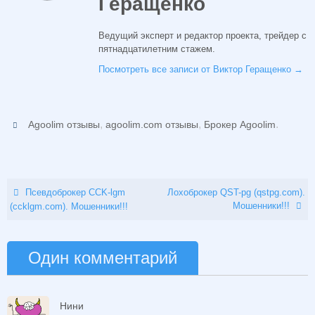
Геращенко
Ведущий эксперт и редактор проекта, трейдер с
пятнадцатилетним стажем.
Посмотреть все записи от Виктор Геращенко
→
,
,
.
Agoolim отзывы
agoolim.com отзывы
Брокер Agoolim
Псевдоброкер CCK-lgm
Лохоброкер QST-pg (qstpg.com).
Мошенники!!!
(ccklgm.com). Мошенники!!!
Один комментарий
Нини