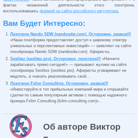
фактах незаконной деятельности этого лохотрона,
воспользовавшись
формой на сайте российского регулятора.
Вам Будет Интересно:
Лохотрон Nando SDW (nandosdw.com). Осторожно, развод!!!
«Наша платформа предоставляет доступ к широкому спектру
уникальных и перспективных инвестиций» — заявляют на сайте
лохоброкера Nando SDW (nandosdw.com). Аферисты...
Seslitez (seslitez.pro). Осторожно, лохотрон!!!
«Начните
зарабатывать прямо сегодня!» — призывают жулики на сайте
лохоброкера Seslitez (seslitez.pro). Аферисты уговаривают не
медлить, а «начать реализовывать свой...
Лохотрон Fxlim Consulting. Осторожно, развод!!!
«Инвестируйте в топ прибыльных компаний мира и открывайте
сделки по самым популярным активам с помощью надежного
брокера Fxlim Consulting (fxlim-consulting.com)»...
Об авторе Виктор