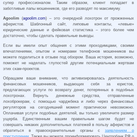
супер профессионалом. Таким образом, клиент попадает в
заботливые лапы мошенников, где его разводят по максимуму.
Agoolim
(
agoolim.com
) – это очередной лохотрон от прожженных
аферистов. Шаблонный сайт, липовые контакты, «левые»
юридические данные и фейковая статистика – этого более чем
достаточно, чтобы сделать правильные выводы.
Если вы имели опыт общения с этими проходимцами, своими
впечатлениями, опытом и номерами телефонов мошенников вы
можете поделиться в отзыве под обзором. Ваша история, возможно,
поможет не наделать глупостей другим потенциальным жертвам
этих скам-проектов.
Обращаем ваше внимание, что активизировалась деятельность
финансовых мошенников, выдающих себя за юристов,
предлагающих услуги по возврату денег, потерянных в подобных
лохотронах. Вернуть денежные средства, отправленные
лохоброкерам, с помощью чарджбека и либо через финансовых
регуляторов на сегодняшний момент практически невозможно.
Оплачивая услуги подобных деятелей, вы только увеличите размер
ущерба. Единственным вашим правильным шагом будет не
совершать никаких дополнительных платежей в пользу аферистов и
обратиться в правоохранительные органы с
заявлением о
преступлении
. Также вы можете проинформировать Центробанк РФ о