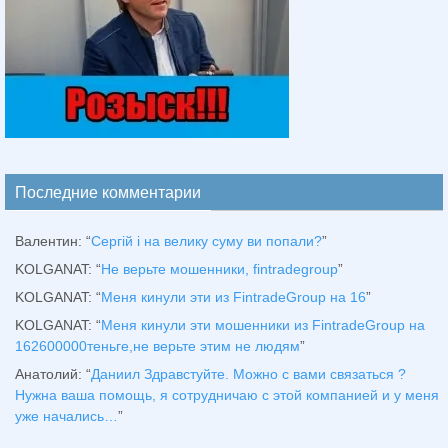
Последние комментарии
Валентин
: “
Сергій і на велику суму ви попали?
”
KOLGANAT
: “
Не верьте мошенники, fintradegroup
”
KOLGANAT
: “
Меня кинули эти из FintradeGroup на 16
”
KOLGANAT
: “
Меня кинули эти мошенники из FintradeGroup на
162600000теньге,не верьте этим не людям
”
Анатолий
: “
Даниил Здравстуйте. Можно с вами связаться ?
Нужна ваша помощь, я сотрудничаю с этой компанией и у меня
уже начались…
”