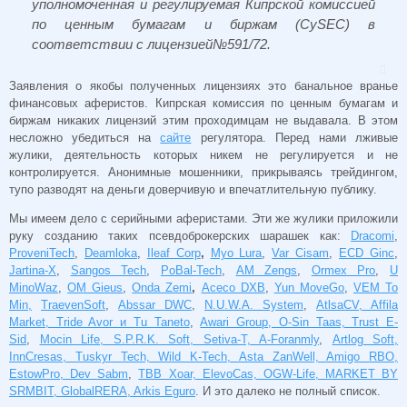
уполномоченная и регулируемая Кипрской комиссией
по ценным бумагам и биржам (CySEC) в
соответствии с лицензией№591/72.
Заявления о якобы полученных лицензиях это банальное вранье
финансовых аферистов. Кипрская комиссия по ценным бумагам и
биржам никаких лицензий этим проходимцам не выдавала. В этом
несложно убедиться на
сайте
регулятора. Перед нами лживые
жулики, деятельность которых никем не регулируется и не
контролируется. Анонимные мошенники, прикрываясь трейдингом,
тупо разводят на деньги доверчивую и впечатлительную публику.
Мы имеем дело с серийными аферистами. Эти же жулики приложили
руку созданию таких псевдоброкерских шарашек как:
Dracomi
,
ProveniTech
,
Deamloka
,
Ileaf Corp
,
Myo Lura
,
Var Cisam
,
ECD Ginc
,
Jartina-X
,
Sangos Tech
,
PoBal-Tech
,
AM Zengs
,
Ormex Pro
,
U
MinoWaz
,
OM Gieus
,
Onda Zemi
,
Aceco DXB
,
Yun MoveGo
,
VEM To
Min,
TraevenSoft
,
Abssar DWC
,
N.U.W.A. System
,
AtlsaCV, Affila
Market, Tride Avor и Tu Taneto
,
Awari Group, O-Sin Taas, Trust E-
Sid
,
Mocin Life, S.P.R.K. Soft, Setiva-T, A-Foranmly
,
Artlog Soft,
InnCresas, Tuskyr Tech, Wild K-Tech, Asta ZanWell, Amigo RBO,
EstowPro, Dev Sabm
,
TBB Xoar, ElevoCas, OGW-Life, MARKET BY
SRMBIT, GlobalRERA, Arkis Eguro
. И это далеко не полный список.