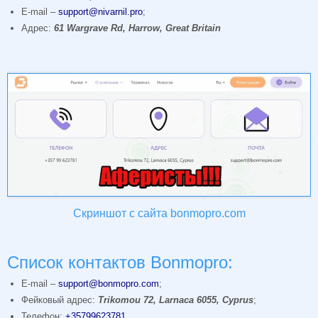
E-mail –
support@nivarnil.pro
;
Адрес:
61 Wargrave Rd, Harrow, Great Britain
Скриншот с сайта bonmopro.com
Список контактов Bonmopro:
E-mail –
support@bonmopro.com
;
Фейковый адрес:
Trikomou 72, Larnaca 6055, Cyprus
;
Телефон:
+35799623781