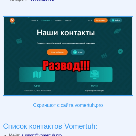
Скриншот с сайта vomertuh.pro
Список контактов Vomertuh:
Мейл:
support@vomertuh.pro