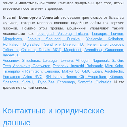
опыте и многотысячной толпе клиентов придуманы для того, чтобы
втереться посетителям в доверие.
Nivarnil
,
Bonmopro
и
Vomertuh
это свежее трио скамов от бывалых
жуликов, которые массово клепают подобные сайты как горячие
пирожки. Помимо этой троицы, мошенники управляют такими
лоховозками как:
Loymgrad, Valcorag, Trilcaro
,
Lenaupro, Lurvion,
Mktgeleven
,
Jorvalis, Secunobi, Durnival
,
Yosienvio, Koibaken,
Rohkatech
,
Digisaltech, Sentlinx и Brileniom D
,
Fehelmante, Lidordev,
Tefionich,
Caluksor, Dehais MGT, Mogotonni
,
Avendiasu, Guraneong,
Imcewius
,
Vessimov, Shidolenac, Leksogur,
Ewripro, Athegen, Naguresik,
Sa-Gire
Tech, Aneovexis, Goctwerop,
Tensorikx, Invazriti, Rolomatix,
Mizu Xolnt,
Ticempiho и Rizmitech
,
Ceirsona, Makya Co, GMC Cioan
,
Asolotechs,
Fornaxeng, Arteu RVC
,
BH Iveny, Renerc Oli, Evoprolium
,
Kiteraos,
Spasontal, Sidralli
,
Dyon Zee, Ecotenago
,
Somoffia, GlobreMit
. И это
далеко не полный список.
Контактные и юридические
данные