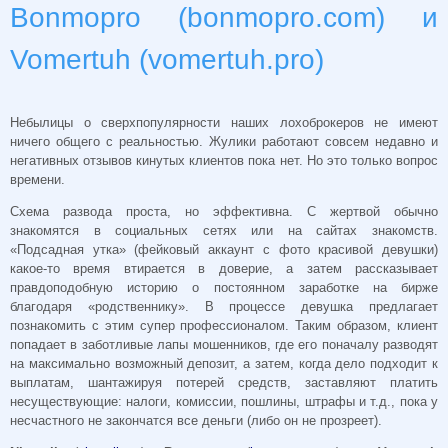
Bonmopro (bonmopro.com) и
Vomertuh (vomertuh.pro)
Небылицы о сверхпопулярности наших лохоброкеров не имеют
ничего общего с реальностью. Жулики работают совсем недавно и
негативных отзывов кинутых клиентов пока нет. Но это только вопрос
времени.
Схема развода проста, но эффективна. С жертвой обычно
знакомятся в социальных сетях или на сайтах знакомств.
«Подсадная утка» (фейковый аккаунт с фото красивой девушки)
какое-то время втирается в доверие, а затем рассказывает
правдоподобную историю о постоянном заработке на бирже
благодаря «родственнику». В процессе девушка предлагает
познакомить с этим супер профессионалом. Таким образом, клиент
попадает в заботливые лапы мошенников, где его поначалу разводят
на максимально возможный депозит, а затем, когда дело подходит к
выплатам, шантажируя потерей средств, заставляют платить
несуществующие: налоги, комиссии, пошлины, штрафы и т.д., пока у
несчастного не закончатся все деньги (либо он не прозреет).