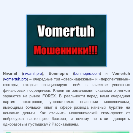
Nivarnil
(
nivarnil.pro
),
Bonmopro
(
bonmopro.com
) и
Vomertuh
(
vomertuh.pro
) – очередные три «сверхнадежные» и «перспективные»
конторы, которые позиционируют себя в качестве успешных
финансовых посредников. Клиентов заманивают сказками о легком
заработке на рынке
FOREX
. В реальности перед нами очередная
партия лохотронов, управляемых опасными мошенниками,
имеющими большой опыт в сфере развода наивных буратин на
немалые деньги. Как отличить мошеннический скам-проект от
вебресурса настоящего брокера, и почему не стоит доверять
одноразовым пустышкам? Рассказываем.