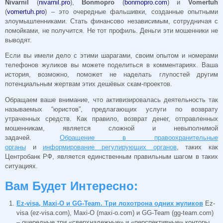
Nivarnil
(
nivarnil.pro
),
Bonmopro
(
bonmopro.com
) и
Vomertuh
(
vomertuh.pro
) – это очередные фальшивки, созданные опытными
злоумышленниками. Стать финансово независимым, сотрудничая с
помойками, не получится. Не тот профиль. Деньги эти мошенники не
выводят.
Если вы имели дело с этими шарагами, своим опытом и номерами
телефонов жуликов вы можете поделиться в комментариях. Ваша
история, возможно, поможет не наделать глупостей другим
потенциальным жертвам этих дешёвых скам-проектов.
Обращаем ваше внимание, что активизировалась деятельность так
называемых “юристов”, предлагающих услуги по возврату
утраченных средств. Как правило, возврат денег, отправленных
мошенникам, является сложной и невыполнимой
задачей.
Обращение в правоохранительные
органы
и
информирование регулирующих органов
, таких как
Центробанк РФ, является единственным правильным шагом в таких
ситуациях.
Вам Будет Интересно:
Ez-visa, Maxi-O и GG-Team. Три лохотрона одних жуликов
Ez-
visa (ez-visa.com), Maxi-O (maxi-o.com) и GG-Team (gg-team.com)
– очередные три «сверхнадежные» и «перспективные» конторы,