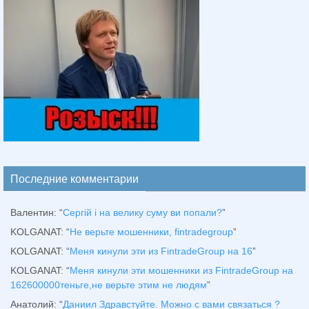
Последние комментарии
Валентин
: “
Сергій і на велику суму ви попали?
”
KOLGANAT
: “
Не верьте мошенники, fintradegroup
”
KOLGANAT
: “
Меня кинули эти из FintradeGroup на 16
”
KOLGANAT
: “
Меня кинули эти мошенники из FintradeGroup на
162600000теньге,не верьте этим не людям
”
Анатолий
: “
Даниил Здравстуйте. Можно с вами связаться ?