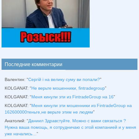
Последние комментарии
Валентин
: “
Сергій і на велику суму ви попали?
”
KOLGANAT
: “
Не верьте мошенники, fintradegroup
”
KOLGANAT
: “
Меня кинули эти из FintradeGroup на 16
”
KOLGANAT
: “
Меня кинули эти мошенники из FintradeGroup на
162600000теньге,не верьте этим не людям
”
Анатолий
: “
Даниил Здравстуйте. Можно с вами связаться ?
Нужна ваша помощь, я сотрудничаю с этой компанией и у меня
уже начались…
”