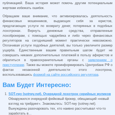
публикацией. Ваша история может помочь другим потенциальным
жертвам избежать ошибок.
Обращаем ваше внимание, что активизировалась деятельность
финансовых мошенников, выдающих себя за юристов,
предлагающих услуги по возврату денег, потерянных в подобных
лохотронах. Вернуть денежные средства, отправленные
лохоброкерам, с помощью чарджбека и либо через финансовых
регуляторов на сегодняшний момент практически невозможно.
Оплачивая услуги подобных деятелей, вы только увеличите размер
ущерба. Единственным вашим правильным шагом будет не
совершать никаких дополнительных платежей в пользу аферистов и
обратиться в правоохранительные органы с
заявлением о
преступлении
. Также вы можете проинформировать Центробанк РФ о
фактах незаконной деятельности этого лохотрона,
воспользовавшись
формой на сайте российского регулятора
.
Вам Будет Интересно:
SOT-rwy (sotrwy.net). Очередной лохотрон серийных жуликов
Обнаружился очередной фейковый брокер, обещающий «новый
взгляд на трейдинг«. Знакомьтесь: SOT-rwy (sotrwy.net).
Вынуждены разочаровать тех, кто наивно рассчитывал что-то
заработать в...