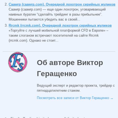
Сaawrp (caawrp.com). Очередной лохотрон серийных жуликов
Сaawrp (caawrp.com) — еще один лохотрон, уговаривающий
наивных буратин “сделайть трейдинг в разы прибыльнее”.
Мошенники пытаются убедить вас в своей...
Rrcmk (rrcmk.com). Очередной лохотрон серийных жуликов
«Торгуйте с лучшей мобильной платформой CFD в Европе» –
таким слоганом встречают посетителей на сайте Rrcmk
(rrcmk.com). Однако не стоит...
Об авторе Виктор
Геращенко
Ведущий эксперт и редактор проекта, трейдер с
пятнадцатилетним стажем.
Посмотреть все записи от Виктор Геращенко
→