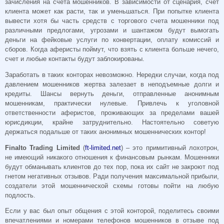
зачисления на счета мошенников. В зависимости от сценария, счет
клиента может как расти, так и уменьшаться. При попытке клиента
вывести хотя бы часть средств с торгового счета мошенники под
различными предлогами, угрозами и шантажом будут вымогать
деньги на фейковые услуги по конвертации, оплату комиссий и
сборов. Когда аферисты поймут, что взять с клиента больше нечего,
счет и любые контакты будут заблокированы.
Заработать в таких конторах невозможно. Нередки случаи, когда под
давлением мошенников жертва залезает в неподъемные долги и
кредиты. Шансы вернуть деньги, отправленные анонимным
мошенникам, практически нулевые. Привлечь к уголовной
ответственности аферистов, проживающих за пределами вашей
юрисдикции, крайне затруднительно. Настоятельно советую
держаться подальше от таких анонимных мошеннических контор!
Finalto Trading Limited
(
ft-limited.net
) – это примитивный лохотрон,
не имеющий никакого отношения к финансовым рынкам. Мошенники
будут обманывать клиентов до тех пор, пока их сайт не закроют под
гнетом негативных отзывов. Ради получения максимальной прибыли,
создатели этой мошеннической схемы готовы пойти на любую
подлость.
Если у вас был опыт общения с этой конторой, поделитесь своими
впечатлениями и номерами телефонов мошенников в отзыве под