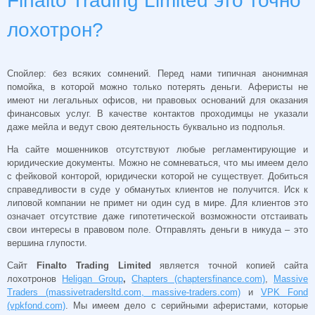
Finalto Trading Limited это точно
лохотрон?
Спойлер: без всяких сомнений. Перед нами типичная анонимная
помойка, в которой можно только потерять деньги. Аферисты не
имеют ни легальных офисов, ни правовых оснований для оказания
финансовых услуг. В качестве контактов проходимцы не указали
даже мейла и ведут свою деятельность буквально из подполья.
На сайте мошенников отсутствуют любые регламентирующие и
юридические документы. Можно не сомневаться, что мы имеем дело
с фейковой конторой, юридически которой не существует. Добиться
справедливости в суде у обманутых клиентов не получится. Иск к
липовой компании не примет ни один суд в мире. Для клиентов это
означает отсутствие даже гипотетической возможности отстаивать
свои интересы в правовом поле. Отправлять деньги в никуда – это
вершина глупости.
Сайт
Finalto Trading Limited
является точной копией сайта
лохотронов
Heligan Group
,
Chapters (chaptersfinance.com)
,
Massive
Traders (massivetradersltd.com, massive-traders.com)
и
VPK Fond
(vpkfond.com)
. Мы имеем дело с серийными аферистами, которые