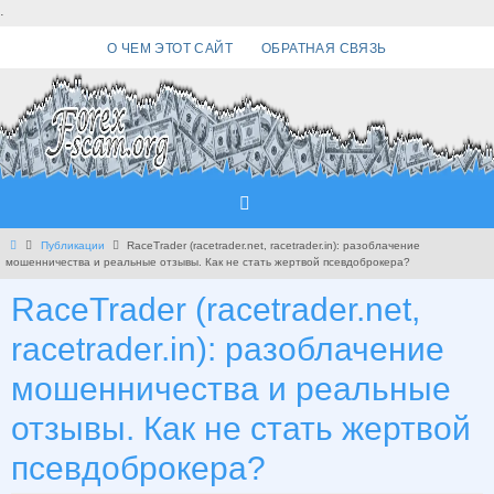
Перейти
.
к
О ЧЕМ ЭТОТ САЙТ
ОБРАТНАЯ СВЯЗЬ
содержимому
Главная
Публикации
RaceTrader (racetrader.net, racetrader.in): разоблачение
мошенничества и реальные отзывы. Как не стать жертвой псевдоброкера?
RaceTrader (racetrader.net,
racetrader.in): разоблачение
мошенничества и реальные
отзывы. Как не стать жертвой
псевдоброкера?