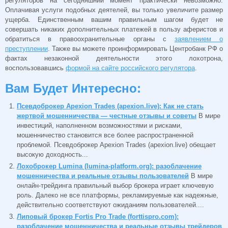
регуляторов на сегодняшний момент практически невозможно.
Оплачивая услуги подобных деятелей, вы только увеличите размер
ущерба. Единственным вашим правильным шагом будет не
совершать никаких дополнительных платежей в пользу аферистов и
обратиться в правоохранительные органы с
заявлением о
преступлении
. Также вы можете проинформировать Центробанк РФ о
фактах незаконной деятельности этого лохотрона,
воспользовавшись
формой на сайте российского регулятора
.
Вам Будет Интересно:
Псевдоброкер Apexion Trades (apexion.live): Как не стать
жертвой мошенничества — честные отзывы и советы
В мире
инвестиций, наполненном возможностями и рисками,
мошенничество становится все более распространенной
проблемой. Псевдоброкер Apexion Trades (apexion.live) обещает
высокую доходность...
Лохоброкер Lumina (lumina-platform.org): разоблачение
мошенничества и реальные отзывы пользователей
В мире
онлайн-трейдинга правильный выбор брокера играет ключевую
роль. Далеко не все платформы, рекламируемые как надежные,
действительно соответствуют ожиданиям пользователей....
Липовый брокер Fortis Pro Trade (forttispro.com):
разоблачение мошенничества и реальные отзывы трейдеров