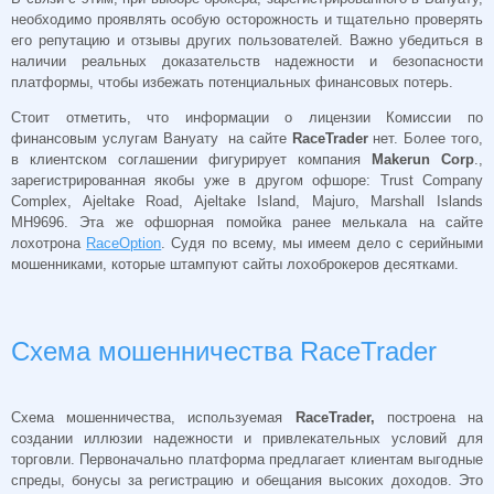
необходимо проявлять особую осторожность и тщательно проверять
его репутацию и отзывы других пользователей. Важно убедиться в
наличии реальных доказательств надежности и безопасности
платформы, чтобы избежать потенциальных финансовых потерь.
Стоит отметить, что информации о лицензии Комиссии по
финансовым услугам Вануату на сайте
RaceTrader
нет. Более того,
в клиентском соглашении фигурирует компания
Makerun Corp
.,
зарегистрированная якобы уже в другом офшоре: Trust Company
Complex, Ajeltake Road, Ajeltake Island, Majuro, Marshall Islands
MH9696. Эта же офшорная помойка ранее мелькала на сайте
лохотрона
RaceOption
. Судя по всему, мы имеем дело с серийными
мошенниками, которые штампуют сайты лохоброкеров десятками.
Схема мошенничества RaceTrader
Схема мошенничества, используемая
RaceTrader,
построена на
создании иллюзии надежности и привлекательных условий для
торговли. Первоначально платформа предлагает клиентам выгодные
спреды, бонусы за регистрацию и обещания высоких доходов. Это