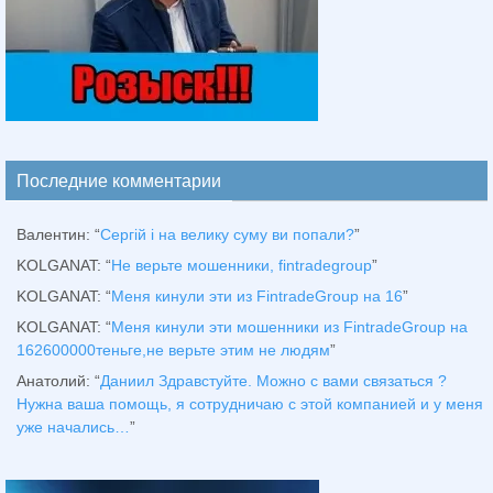
Последние комментарии
Валентин
: “
Сергій і на велику суму ви попали?
”
KOLGANAT
: “
Не верьте мошенники, fintradegroup
”
KOLGANAT
: “
Меня кинули эти из FintradeGroup на 16
”
KOLGANAT
: “
Меня кинули эти мошенники из FintradeGroup на
162600000теньге,не верьте этим не людям
”
Анатолий
: “
Даниил Здравстуйте. Можно с вами связаться ?
Нужна ваша помощь, я сотрудничаю с этой компанией и у меня
уже начались…
”