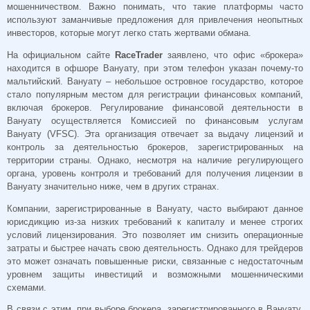
мошенничеством. Важно понимать, что такие платформы часто
используют заманчивые предложения для привлечения неопытных
инвесторов, которые могут легко стать жертвами обмана.
На официальном сайте
RaceTrader
заявлено, что офис «брокера»
находится в офшоре Вануату, при этом телефон указан почему-то
мальтийский. Вануату – небольшое островное государство, которое
стало популярным местом для регистрации финансовых компаний,
включая брокеров. Регулирование финансовой деятельности в
Вануату осуществляется Комиссией по финансовым услугам
Вануату (VFSC). Эта организация отвечает за выдачу лицензий и
контроль за деятельностью брокеров, зарегистрированных на
территории страны. Однако, несмотря на наличие регулирующего
органа, уровень контроля и требований для получения лицензии в
Вануату значительно ниже, чем в других странах.
Компании, зарегистрированные в Вануату, часто выбирают данное
юрисдикцию из-за низких требований к капиталу и менее строгих
условий лицензирования. Это позволяет им снизить операционные
затраты и быстрее начать свою деятельность. Однако для трейдеров
это может означать повышенные риски, связанные с недостаточным
уровнем защиты инвестиций и возможными мошенническими
схемами.
В связи с этим, при выборе брокера, зарегистрированного в Вануату,