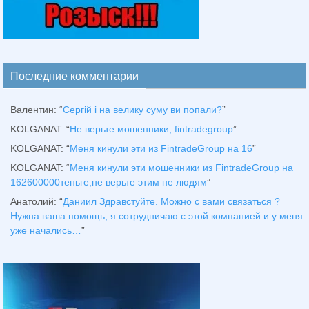
Последние комментарии
Валентин
: “
Сергій і на велику суму ви попали?
”
KOLGANAT
: “
Не верьте мошенники, fintradegroup
”
KOLGANAT
: “
Меня кинули эти из FintradeGroup на 16
”
KOLGANAT
: “
Меня кинули эти мошенники из FintradeGroup на
162600000теньге,не верьте этим не людям
”
Анатолий
: “
Даниил Здравстуйте. Можно с вами связаться ?
Нужна ваша помощь, я сотрудничаю с этой компанией и у меня
уже начались…
”