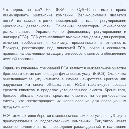
Что здесь не так? Ни
DFSA, ни CySEC не имеют права
лицензировать британские компании.
Великобритания является
одной из самых строгих юрисдикций в плане регулирования
брокерской деятельности. Основным регулятором финансового
рынка является Управление по финансовому регулированию и
надзору (FCA). FCA устанавливает высокие стандарты для брокеров,
включая требования к капиталу, прозрачности и отчетности.
Брокеры, работающие под лицензией FCA, обязаны соблюдать
правила, направленные на защиту интересов клиентов и обеспечение
честной торговли.
Одним из ключевых требований FCA является обязательное участие
брокеров в схеме компенсации финансовых услуг (FSCS). Эта схема
обеспечивает защиту клиентов в случае банкротства брокера или
нарушения им своих обязательств. FSCS гарантирует возврат
средств клиентам в пределах установленного лимита. Кроме того,
брокеры обязаны хранить средства клиентов на сегрегированных
счетах, что предотвращает их использование для операционных
нужд компании.
FCA также активно борется с мошенничеством и регулярно публикует
предупреждения о подозрительных компаниях. Регулятор имеет
широкие полномочия для проведения расследований и наложения