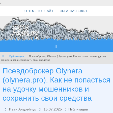
Перейти
.
к
О ЧЕМ ЭТОТ САЙТ
ОБРАТНАЯ СВЯЗЬ
содержимому
Главная
Публикации
Псевдоброкер Olynera (olynera.pro). Как не попасться на удочку
мошенников и сохранить свои средства
Псевдоброкер Olynera
(olynera.pro). Как не попасться
на удочку мошенников и
сохранить свои средства
Иван Андрейчук
15.07.2025
Публикации