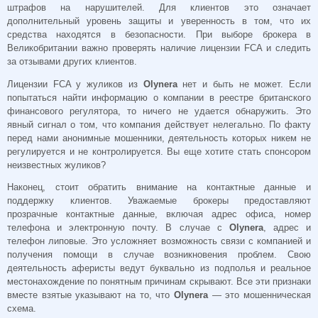
штрафов на нарушителей. Для клиентов это означает
дополнительный уровень защиты и уверенность в том, что их
средства находятся в безопасности. При выборе брокера в
Великобритании важно проверять наличие лицензии FCA и следить
за отзывами других клиентов.
Лицензии FCA у жуликов из
Olynera
нет и быть не может. Е
сли
попытаться найти информацию о компании в реестре британского
финансового регулятора, то ничего не удается обнаружить. Это
явный сигнал о том, что компания действует нелегально. По факту
перед нами анонимные мошенники, деятельность которых никем не
регулируется и не контролируется. Вы еще хотите стать спонсором
неизвестных жуликов?
Наконец, стоит обратить внимание на контактные данные и
поддержку клиентов. Уважаемые брокеры предоставляют
прозрачные контактные данные, включая адрес офиса, номер
телефона и электронную почту. В случае с
Olynera
, адрес и
телефон липовые. Это усложняет возможность связи с компанией и
получения помощи в случае возникновения проблем. Свою
деятельность аферисты ведут буквально из подполья и реальное
местонахождение по понятным причинам скрывают. Все эти признаки
вместе взятые указывают на то, что
Olynera
— это мошенническая
схема.