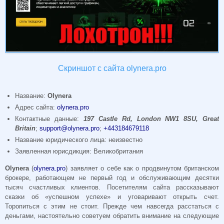
Скриншот с сайта olynera.pro
Название:
Olynera
Адрес сайта:
olynera.pro
Контактные данные:
197 Castle Rd, London NW1 8SU, Great
Britain
;
support@olynera.pro
;
+443184679118
Название юридического лица: неизвестно
Заявленная юрисдикция: Великобритания
Olynera
(
olynera.pro
) заявляет о себе как о продвинутом британском
брокере, работающем не первый год и обслуживающим десятки
тысяч счастливых клиентов. Посетителям сайта рассказывают
сказки об «успешном успехе» и уговаривают открыть счет.
Торопиться с этим не стоит. Прежде чем навсегда расстаться с
деньгами, настоятельно советуем обратить внимание на следующие