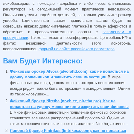
лохоброкерам, с помощью чарджбека и либо через финансовых
регуляторов на сегодняшний момент практически невозможно.
Оплачивая услуги подобных деятелей, вы только увеличите размер
ущерба. Единственным вашим правильным шагом будет не
совершать никаких дополнительных платежей в пользу аферистов и
обратиться в правоохранительные органы с
заявлением о
преступлении
. Также вы можете проинформировать Центробанк РФ о
фактах незаконной деятельности этого лохотрона,
воспользовавшись
формой на сайте российского регулятора
.
Вам Будет Интересно:
Фейковый брокер Alvora (alvoraltd.com): как не попасться на
удочку мошенников и защитить свои инвестиции
В мире
финансовых рынков, где возможность потерять свои вложения
всегда рядом, важно быть осторожным и осведомленным. Одним
из таких «ловушек»...
Фейковый брокер Niretha (nr-eh.cc, niretha.pro). Как не
попасться на удочку мошенников и защитить свои финансы
В мире финансовых инвестиций появление фейковых брокеров
становится все более распространённой проблемой. Одним из
таких мошеннических скам-проектов является Niretha, активно...
Липовый брокер Fintrikos (fintrikosx.com): как не попасться