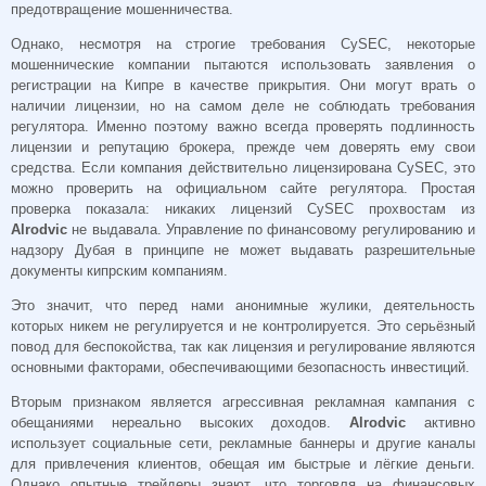
предотвращение мошенничества.
Однако, несмотря на строгие требования CySEC, некоторые
мошеннические компании пытаются использовать заявления о
регистрации на Кипре в качестве прикрытия. Они могут врать о
наличии лицензии, но на самом деле не соблюдать требования
регулятора. Именно поэтому важно всегда проверять подлинность
лицензии и репутацию брокера, прежде чем доверять ему свои
средства. Если компания действительно лицензирована CySEC, это
можно проверить на официальном сайте регулятора. Простая
проверка показала: никаких лицензий CySEC прохвостам из
Alrodvic
не выдавала. Управление по финансовому регулированию и
надзору Дубая в принципе не может выдавать разрешительные
документы кипрским компаниям.
Это значит, что перед нами анонимные жулики, деятельность
которых никем не регулируется и не контролируется. Это серьёзный
повод для беспокойства, так как лицензия и регулирование являются
основными факторами, обеспечивающими безопасность инвестиций.
Вторым признаком является агрессивная рекламная кампания с
обещаниями нереально высоких доходов.
Alrodvic
активно
использует социальные сети, рекламные баннеры и другие каналы
для привлечения клиентов, обещая им быстрые и лёгкие деньги.
Однако опытные трейдеры знают, что торговля на финансовых