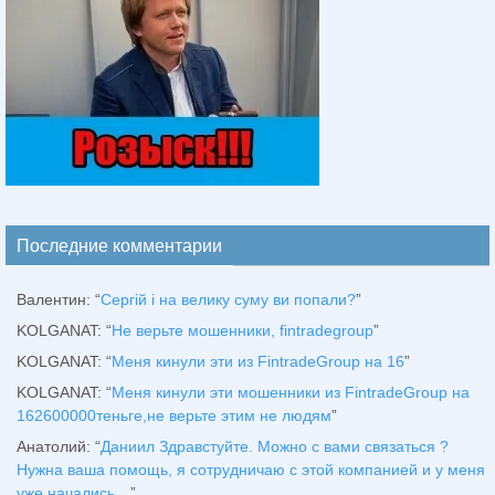
Последние комментарии
Валентин
: “
Сергій і на велику суму ви попали?
”
KOLGANAT
: “
Не верьте мошенники, fintradegroup
”
KOLGANAT
: “
Меня кинули эти из FintradeGroup на 16
”
KOLGANAT
: “
Меня кинули эти мошенники из FintradeGroup на
162600000теньге,не верьте этим не людям
”
Анатолий
: “
Даниил Здравстуйте. Можно с вами связаться ?
Нужна ваша помощь, я сотрудничаю с этой компанией и у меня
уже начались…
”