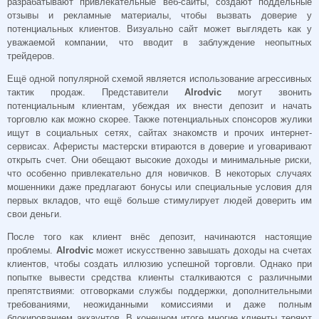
разрабатывают привлекательные веб-сайты, создают поддельные
отзывы и рекламные материалы, чтобы вызвать доверие у
потенциальных клиентов. Визуально сайт может выглядеть как у
уважаемой компании, что вводит в заблуждение неопытных
трейдеров.
Ещё одной популярной схемой является использование агрессивных
тактик продаж. Представители
Alrodvic
могут звонить
потенциальным клиентам, убеждая их внести депозит и начать
торговлю как можно скорее. Также потенциальных спонсоров жулики
ищут в социальных сетях, сайтах знакомств и прочих интернет-
сервисах. Аферисты мастерски втираются в доверие и уговаривают
открыть счет. Они обещают высокие доходы и минимальные риски,
что особенно привлекательно для новичков. В некоторых случаях
мошенники даже предлагают бонусы или специальные условия для
первых вкладов, что ещё больше стимулирует людей доверить им
свои деньги.
После того как клиент внёс депозит, начинаются настоящие
проблемы.
Alrodvic
может искусственно завышать доходы на счетах
клиентов, чтобы создать иллюзию успешной торговли. Однако при
попытке вывести средства клиенты сталкиваются с различными
препятствиями: отговорками службы поддержки, дополнительными
требованиями, неожиданными комиссиями и даже полным
блокированием аккаунтов. В конечном итоге многие клиенты теряют