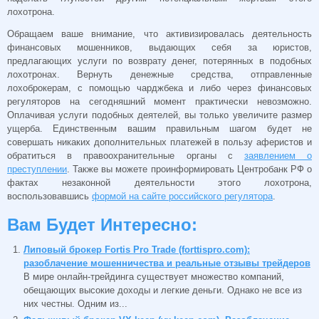
лохотрона.
Обращаем ваше внимание, что активизировалась деятельность
финансовых мошенников, выдающих себя за юристов,
предлагающих услуги по возврату денег, потерянных в подобных
лохотронах. Вернуть денежные средства, отправленные
лохоброкерам, с помощью чарджбека и либо через финансовых
регуляторов на сегодняшний момент практически невозможно.
Оплачивая услуги подобных деятелей, вы только увеличите размер
ущерба. Единственным вашим правильным шагом будет не
совершать никаких дополнительных платежей в пользу аферистов и
обратиться в правоохранительные органы с
заявлением о
преступлении
. Также вы можете проинформировать Центробанк РФ о
фактах незаконной деятельности этого лохотрона,
воспользовавшись
формой на сайте российского регулятора
.
Вам Будет Интересно:
Липовый брокер Fortis Pro Trade (forttispro.com):
разоблачение мошенничества и реальные отзывы трейдеров
В мире онлайн-трейдинга существует множество компаний,
обещающих высокие доходы и легкие деньги. Однако не все из
них честны. Одним из...