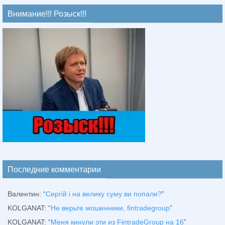
Внимание!!! Розыск!!!
Последние комментарии
Валентин
: “
Сергій і на велику суму ви попали?
”
KOLGANAT
: “
Не верьте мошенники, fintradegroup
”
KOLGANAT
: “
Меня кинули эти из FintradeGroup на 16
”