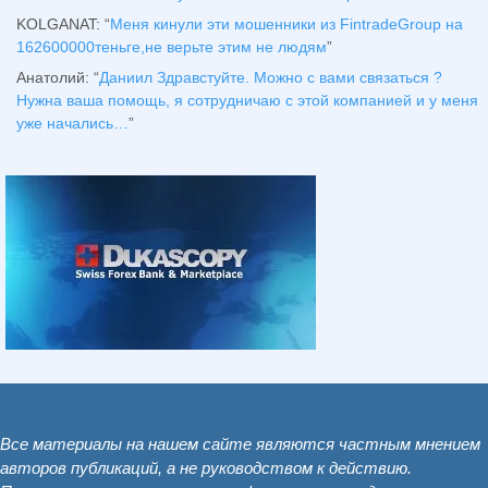
KOLGANAT
: “
Меня кинули эти мошенники из FintradeGroup на
162600000теньге,не верьте этим не людям
”
Анатолий
: “
Даниил Здравстуйте. Можно с вами связаться ?
Нужна ваша помощь, я сотрудничаю с этой компанией и у меня
уже начались…
”
Все материалы на нашем сайте являются частным мнением
авторов публикаций, а не руководством к действию.