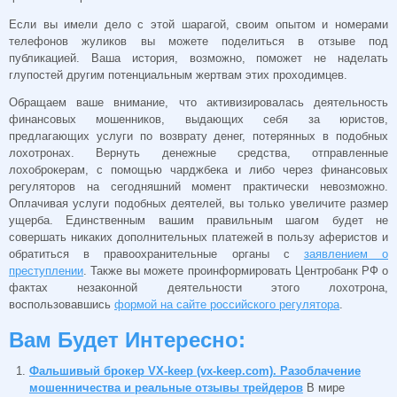
Если вы имели дело с этой шарагой, своим опытом и номерами
телефонов жуликов вы можете поделиться в отзыве под
публикацией. Ваша история, возможно, поможет не наделать
глупостей другим потенциальным жертвам этих проходимцев.
Обращаем ваше внимание, что активизировалась деятельность
финансовых мошенников, выдающих себя за юристов,
предлагающих услуги по возврату денег, потерянных в подобных
лохотронах. Вернуть денежные средства, отправленные
лохоброкерам, с помощью чарджбека и либо через финансовых
регуляторов на сегодняшний момент практически невозможно.
Оплачивая услуги подобных деятелей, вы только увеличите размер
ущерба. Единственным вашим правильным шагом будет не
совершать никаких дополнительных платежей в пользу аферистов и
обратиться в правоохранительные органы с
заявлением о
преступлении
. Также вы можете проинформировать Центробанк РФ о
фактах незаконной деятельности этого лохотрона,
воспользовавшись
формой на сайте российского регулятора
.
Вам Будет Интересно:
Фальшивый брокер VX-keep (vx-keep.com). Разоблачение
мошенничества и реальные отзывы трейдеров
В мире