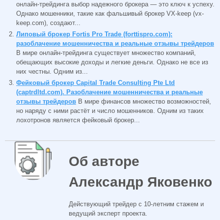
онлайн-трейдинга выбор надежного брокера — это ключ к успеху.
Однако мошенники, такие как фальшивый брокер VX-keep (vx-
keep.com), создают...
Липовый брокер Fortis Pro Trade (forttispro.com):
разоблачение мошенничества и реальные отзывы трейдеров
В мире онлайн-трейдинга существует множество компаний,
обещающих высокие доходы и легкие деньги. Однако не все из
них честны. Одним из...
Фейковый брокер Capital Trade Consulting Pte Ltd
(captrdltd.com). Разоблачение мошенничества и реальные
отзывы трейдеров
В мире финансов множество возможностей,
но наряду с ними растёт и число мошенников. Одним из таких
лохотронов является фейковый брокер...
Об авторе
Александр Яковенко
Действующий трейдер с 10-летним стажем и
ведущий эксперт проекта.