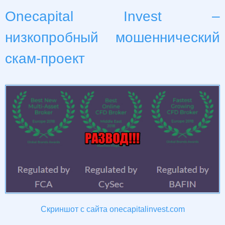
Onecapital Invest –
низкопробный мошеннический
скам-проект
Скриншот с сайта onecapitalinvest.com