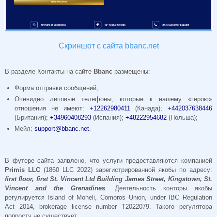
Скриншот с сайта bbanc.net
В разделе Контакты на сайте
Bbanc
размещены:
Форма отправки сообщений;
Очевидно липовые телефоны, которые к нашему «герою»
отношения не имеют:
+12262980411
(Канада);
+442037638446
(Британия);
+34960408293
(Испания);
+48222954682
(Польша);
Мейл:
support@bbanc.net
.
В футере сайта заявлено, что услуги предоставляются компанией
Primis LLC
(1860 LLC 2022) зарегистрированной якобы по адресу:
first floor, first St. Vincent Ltd Building James Street, Kingstown, St.
Vincent and the Grenadines
. Деятельность конторы якобы
регулируется Island of Moheli, Comoros Union, under IBC Regulation
Act 2014, brokerage license number T2022079. Такого регулятора
попросту не существует.