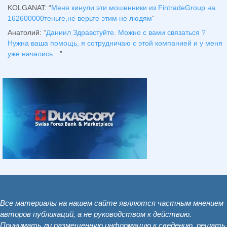
KOLGANAT
: “
Меня кинули эти мошенники из FintradeGroup на
162600000теньге,не верьте этим не людям
”
Анатолий
: “
Даниил Здравстуйте. Можно с вами связаться ?
Нужна ваша помощь, я сотрудничаю с этой компанией и у меня
уже начались…
”
Все материалы на нашем сайте являются частным мнением
авторов публикаций, а не руководством к действию.
Принимать ли размещенную информацию к сведению, решать