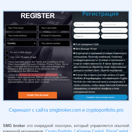
Скриншот с сайта smgbroker.com и cryptoportfolio.pro
SMG broker
это очередной лохотрон, который управляется опытной
командой мошенников:
Crypto Portfolio
,
LaGrange Capital
,
PrismCapital
,