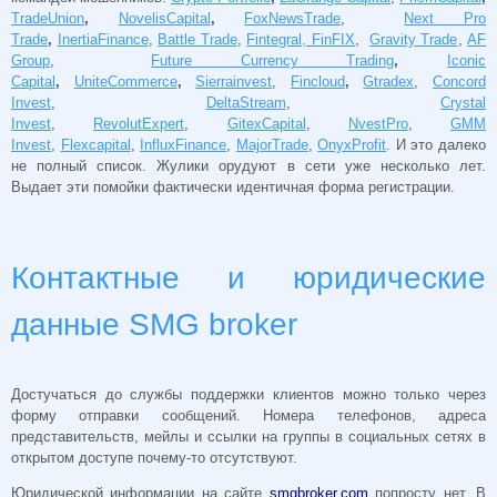
TradeUnion
,
NovelisCapital
,
FoxNewsTrade
,
Next Pro
Trade
,
InertiaFinance
,
Battle Trade
,
Fintegral, FinFIX
,
Gravity Trade
,
AF
Group
,
Future Currency Trading
,
Iconic
Capital
,
UniteCommerce
,
Sierrainvest
,
Fincloud
,
Gtradex
,
Concord
Invest
,
DeltaStream
,
Crystal
Invest
,
RevolutExpert
,
GitexCapital
,
NvestPro
,
GMM
Invest
,
Flexcapital
,
InfluxFinance
,
MajorTrade
,
OnyxProfit
. И это далеко
не полный список. Жулики орудуют в сети уже несколько лет.
Выдает эти помойки фактически идентичная форма регистрации.
Контактные и юридические
данные SMG broker
Достучаться до службы поддержки клиентов можно только через
форму отправки сообщений. Номера телефонов, адреса
представительств, мейлы и ссылки на группы в социальных сетях в
открытом доступе почему-то отсутствуют.
Юридической информации на сайте
smgbroker.com
попросту нет. В