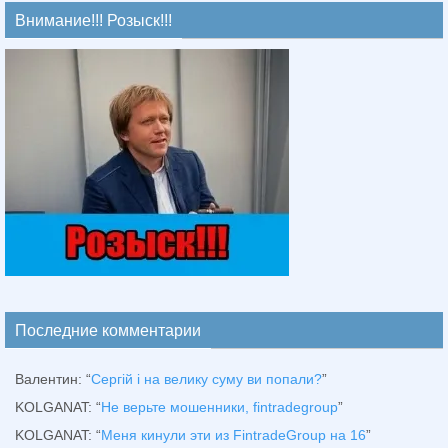
Внимание!!! Розыск!!!
Последние комментарии
Валентин
: “
Сергій і на велику суму ви попали?
”
KOLGANAT
: “
Не верьте мошенники, fintradegroup
”
KOLGANAT
: “
Меня кинули эти из FintradeGroup на 16
”