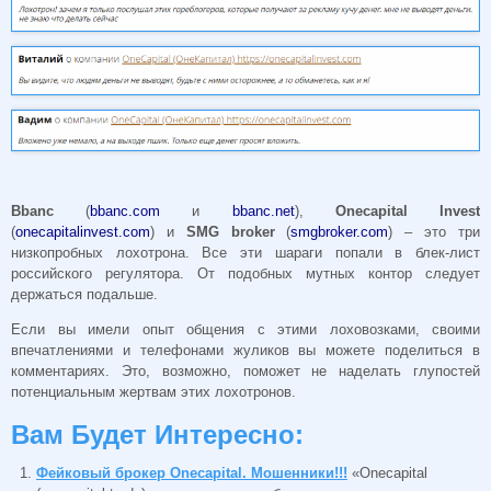
Bbanc
(
bbanc.com
и
bbanc.net
),
Onecapital
Invest
(
onecapitalinvest.com
) и
SMG
broker
(
smgbroker.com
) – это три
низкопробных лохотрона. Все эти шараги попали в блек-лист
российского регулятора. От подобных мутных контор следует
держаться подальше.
Если вы имели опыт общения с этими лоховозками, своими
впечатлениями и телефонами жуликов вы можете поделиться в
комментариях. Это, возможно, поможет не наделать глупостей
потенциальным жертвам этих лохотронов.
Вам Будет Интересно:
Фейковый брокер Onecapital. Мошенники!!!
«Onecapital