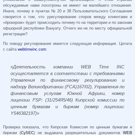
обсуждаемые нами лохотроны не имеют ни малейшего отношения.
Иначе, почему в пунктах № 20 и 38 Пользовательского Соглашения
говорится о том, что урегулирование споров между клиентами и
«брокером» будет происходить почему-то на территории и по законам
офшорной республики Вануату. Отчего же не по месту официальной
регистрации?
По поводу регулирования имеется следующая информация. Цитата
с сайта
webtimeinc.com
:
«Деятельность компании WEB Time INC
осуществляется в соответствии с требованиями
Управления по финансовому регулированию и
надзору Великобритании (FCA)167/02), Управления по
финансовым услугам Южной Африки, номер
лицензии FSP: (31/254Я5/46) Кипрской комиссии по
ценным бумагам и биржам (номер лицензии:
Y54б382197)»
Проверка показала, что Кипрская Комиссия по ценным бумагам и
биржам (
CySEC
) не выдавала разрешительных документов
WEB