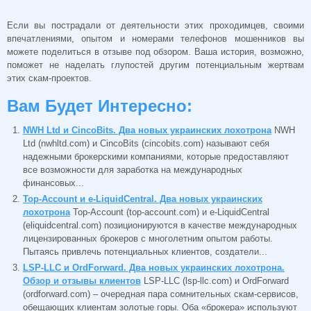
Если вы пострадали от деятельности этих проходимцев, своими
впечатлениями, опытом и номерами телефонов мошенников вы
можете поделиться в отзыве под обзором. Ваша история, возможно,
поможет не наделать глупостей другим потенциальным жертвам
этих скам-проектов.
Вам Будет Интересно:
NWH Ltd и CincoBits. Два новых украинских лохотрона
NWH
Ltd (nwhltd.com) и CincoBits (cincobits.com) называют себя
надежными брокерскими компаниями, которые предоставляют
все возможности для заработка на международных
финансовых...
Top-Account и e-LiquidCentral. Два новых украинских
лохотрона
Top-Account (top-account.com) и e-LiquidCentral
(eliquidcentral.com) позиционируются в качестве международных
лицензированных брокеров с многолетним опытом работы.
Пытаясь привлечь потенциальных клиентов, создатели...
LSP-LLC и OrdForward. Два новых украинских лохотрона.
Обзор и отзывы клиентов
LSP-LLC (lsp-llc.com) и OrdForward
(ordforward.com) – очередная пара сомнительных скам-сервисов,
обещающих клиентам золотые горы. Оба «брокера» используют