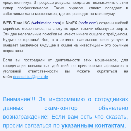
«родственнику». В процессе девушка предлагает познакомить с этим
супер профессионалом. Таким образом, клиент попадает в
заботливые лапы мошенников, где его разводят по максимуму.
WEB
Time
INC
(
webtimeinc.com
) и
NorFX
(
norfx.com
) созданы шайкой
серийных мошенников, на счету которых тысячи обманутых жертв.
Эти две нелегальные помойки не имеют ничего общего с трейдингом.
Будьте осторожны! Все, кто активно навязывает свои услуги и
обещает беспечное будущее в обмен на инвестиции – это обычные
шарлатаны.
Если вы пострадали от деятельности этих мошенников, для
координации совместных действий по привлечению аферистов к
уголовной ответственности вы можете обратиться на
мейл
dedeschka@gmx.de
.
Внимание!!! За информацию о сотрудниках
данных скам-контор объявлено
вознаграждение! Если вам есть что сказать,
просим связаться по
указанным контактам
.