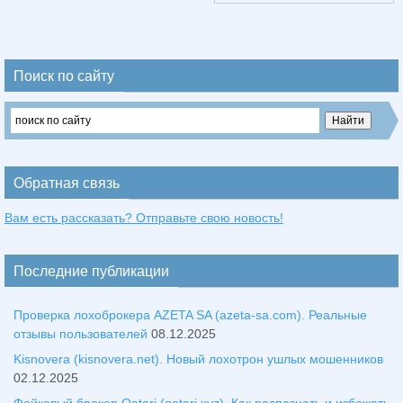
Поиск по сайту
Обратная связь
Вам есть рассказать? Отправьте свою новость!
Последние публикации
Проверка лохоброкера AZETA SA (azeta-sa.com). Реальные
отзывы пользователей
08.12.2025
Kisnovera (kisnovera.net). Новый лохотрон ушлых мошенников
02.12.2025
Фейковый брокер Qatari (qatari.xyz). Как распознать и избежать