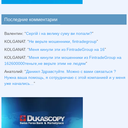
Последние комментарии
Валентин
: “
Сергій і на велику суму ви попали?
”
KOLGANAT
: “
Не верьте мошенники, fintradegroup
”
KOLGANAT
: “
Меня кинули эти из FintradeGroup на 16
”
KOLGANAT
: “
Меня кинули эти мошенники из FintradeGroup на
162600000теньге,не верьте этим не людям
”
Анатолий
: “
Даниил Здравстуйте. Можно с вами связаться ?
Нужна ваша помощь, я сотрудничаю с этой компанией и у меня
уже начались…
”