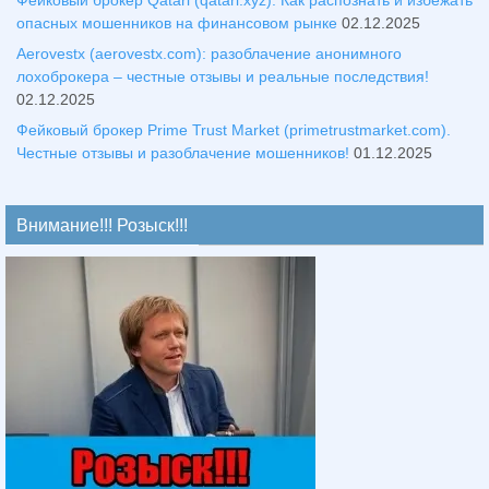
опасных мошенников на финансовом рынке
02.12.2025
Aerovestx (aerovestx.com): разоблачение анонимного
лохоброкера – честные отзывы и реальные последствия!
02.12.2025
Фейковый брокер Prime Trust Market (primetrustmarket.com).
Честные отзывы и разоблачение мошенников!
01.12.2025
Внимание!!! Розыск!!!