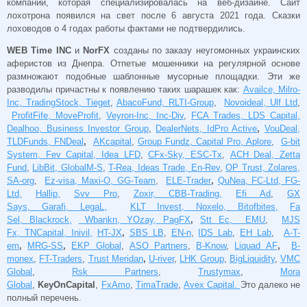
компании, которая специализировалась на веб-дизайне. Сайт
лохотрона появился на свет после 6 августа 2021 года. Сказки
лоховодов о 4 годах работы фактами не подтвердились.
WEB Time INC
и
NorFX
созданы по заказу неугомонных украинских
аферистов из Днепра. Отпетые мошенники на регулярной основе
размножают подобные шаблонные мусорные площадки. Эти же
разводилы причастны к появлению таких шарашек как:
Availce, Milro-
Inc, TradingStock, Tieget
,
AbacoFund, RLTI-Group
,
Novoideal, Ulf Ltd
,
ProfitFife, MoveProfit
,
Veyron-Inc, Inc-Div
,
FCA Trades, LDS Capital,
Dealhoo, Business Investor Group
,
DealerNets, IdPro Active
,
VouDeal,
TLDFunds, FNDeal
,
AKcapital
,
Group Fundz, Capital Pro, Aplore
,
G-bit
System, Fev Capital, Idea LFD
,
CFx-Sky, ESC-Tx
,
ACH Deal, Zetta
Fund
,
LibBit, GlobalM-S
,
T-Rea, Ideas Trade, En-Rev
,
OP Trust, Zolares,
SA-org
,
Ez-visa, Maxi-O, GG-Team
,
ELE-Trader
,
QuNea, FC-Ltd, FG-
Ltd,
Hallip,
Svv Pro
,
Zoxir, CBB-Trading,
Efi Ad
,
GX
Says, Garafi, LegaL,
KLT Invest, Noxelo, Bitofbites,
Fa
Sel, Blackrock,
Wbankn, YOzay, PagFX
,
Stt Ec, EMU
,
MJS
Fx, TNCapital, Inivil,
HT-JX
,
SBS LB
,
EN-n
,
IDS Lab
,
EH Lab
,
A-T-
em
,
MRG-SS
,
EKP Global
,
ASO Partners
,
B-Know
,
Liquad AF
,
B-
monex
,
FT-Traders
,
Trust Meridan
,
U-river
,
LHK Group
,
BigLiquidity
,
VMC
Global
,
Rsk Partners
,
Trustymax
,
Mora
Global
,
KeyOnCapital
,
FxAmo
,
TimaTrade
,
Avex Capital.
Это далеко не
полный перечень.