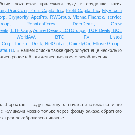
обных лоховозок приложили руку к созданию таких
n, PredCoin, Profit Capital Inc
,
Profit Capital Inc
,
MyBitcoin
orp
,
Cryptonify, ApetPro, RWGroup
,
Vienna Financial service
oup
,
RoboticsForex
,
DemDeals, Grow
eals, ETF Corp
,
Active Resist, LCTGroups
,
TGP Deals, BCL
,
WorldAW, BTC FX
,
Listed
 Corp, TheProfitDesk
,
NetGlobalit
,
QuicklyOn, Ellipse Group
,
ataLTD
. В нашем списке также фигурируют еще несколько
ались ранее и были «списаны» после разоблачения.
й. Шарлатаны ведут жертву с начала знакомства и до
 с жуликами можно только через форму заказа обратного
ех трех лохоброкеров липовые.