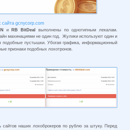
 сайта gcnycorp.com
IN
и
RB
BitDeal
выполнены по однотипным лекалам.
айн махинациями не один год. Жулики используют один и
ся подобные пустышки. Убогая графика, информационный
чные признаки подобных лохотронов.
 сайтов наших лохоброкеров по рублю за штуку. Перед