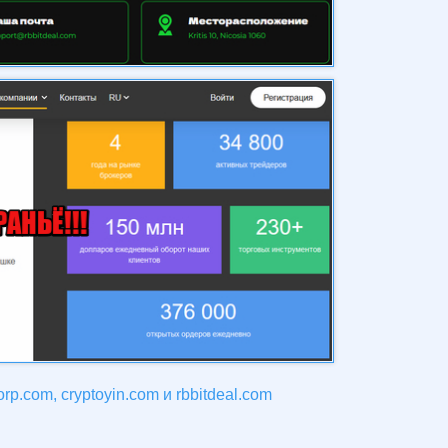
p.com, cryptoyin.com и rbbitdeal.com