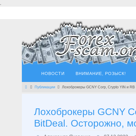
Перейти
.
к
содержимому
Перейти
НОВОСТИ
ВНИМАНИЕ, РОЗЫСК!
к
содержимому
Главная
Публикации
Лохоброкеры GCNY Corp, Crypto YIN и RB 
Лохоброкеры GCNY Cor
BitDeal. Осторожно, м