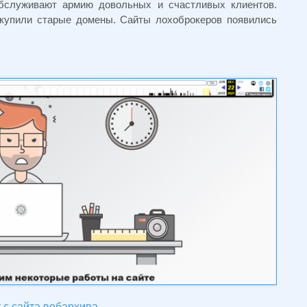
обслуживают армию довольных и счастливых клиентов.
екупили старые домены. Сайты лохоброкеров появились
 с сайта вебархива