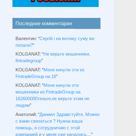
Последние комментарии
Валентин
: “
Сергій і на велику суму ви
попали?
”
KOLGANAT
: “
Не верьте мошенники,
fintradegroup
”
KOLGANAT
: “
Меня кинули эти из
FintradeGroup на 16
”
KOLGANAT
: “
Меня кинули эти
мошенники из FintradeGroup на
162600000теньге,не верьте этим не
людям
”
Анатолий
: “
Даниил Здравстуйте. Можно
с вами связаться ? Нужна ваша
помощь, я сотрудничаю с этой
компанией и у меня уже начались…
”