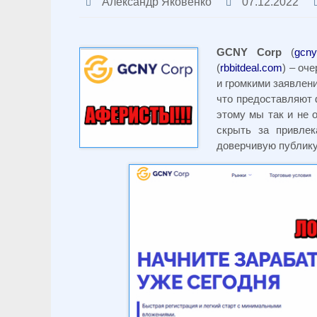
Александр Яковенко
07.12.2022
GCNY
Corp
(
gcny
(
rbbitdeal.com
) – оч
и громкими заявлен
что предоставляют 
этому мы так и не 
скрыть за привлек
доверчивую публику