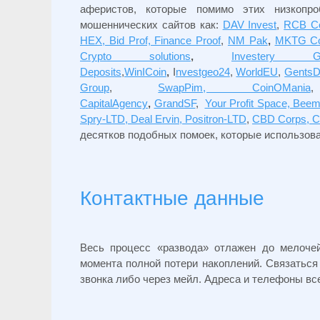
аферистов, которые помимо этих низкопр
мошеннических сайтов как:
DAV Invest
,
RCB Coi
HEX, Bid Prof, Finance Proof
,
NM Pak
,
MKTG C
Crypto solutions
,
Investery Gr
Deposits
,
WinICoin
,
I
nvestgeo24
,
WorldEU
,
GentsD
Group
,
SwapPim, CoinOMania
CapitalAgency
,
GrandSF
,
Your Profit Space, Beem
Spry-LTD, Deal Ervin, Positron-LTD
,
CBD Corps, C
десятков подобных помоек, которые использов
Контактные данные
Весь процесс «развода» отлажен до мелоче
момента полной потери накоплений. Связаться
звонка либо через мейл. Адреса и телефоны вс