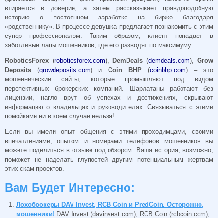
втирается в доверие, а затем рассказывает правдоподобную
историю о постоянном заработке на бирже благодаря
«родственнику». В процессе девушка предлагает познакомить с этим
супер профессионалом. Таким образом, клиент попадает в
заботливые лапы мошенников, где его разводят по максимуму.
RoboticsForex
(
roboticsforex.com
),
DemDeals
(
demdeals.com
),
Grow
Deposits
(
growdeposits.com
) и
Coin
BHP
(
coinbhp.com
) – это
мошеннические сайты, которые промышляют под видом
перспективных брокерских компаний. Шарлатаны работают без
лицензии, нагло врут об успехах и достижениях, скрывают
информацию о владельцах и руководителях. Связываться с этими
помойками ни в коем случае нельзя!
Если вы имели опыт общения с этими проходимцами, своими
впечатлениями, опытом и номерами телефонов мошенников вы
можете поделиться в отзыве под обзором. Ваша история, возможно,
поможет не наделать глупостей другим потенциальным жертвам
этих скам-проектов.
Вам Будет Интересно:
Лохоброкеры DAV Invest, RCB Coin и PredCoin. Осторожно,
мошенники!
DAV Invest (davinvest.com), RCB Coin (rcbcoin.com),