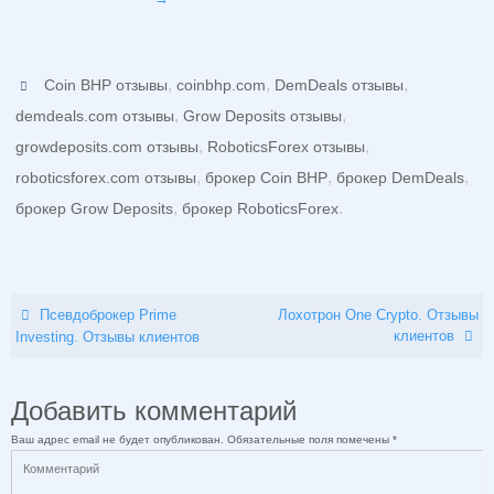
,
,
,
Coin BHP отзывы
coinbhp.com
DemDeals отзывы
,
,
demdeals.com отзывы
Grow Deposits отзывы
,
,
growdeposits.com отзывы
RoboticsForex отзывы
,
,
,
roboticsforex.com отзывы
брокер Coin BHP
брокер DemDeals
,
.
брокер Grow Deposits
брокер RoboticsForex
Псевдоброкер Prime
Лохотрон One Crypto. Отзывы
клиентов
Investing. Отзывы клиентов
Добавить комментарий
Ваш адрес email не будет опубликован.
Обязательные поля помечены
*