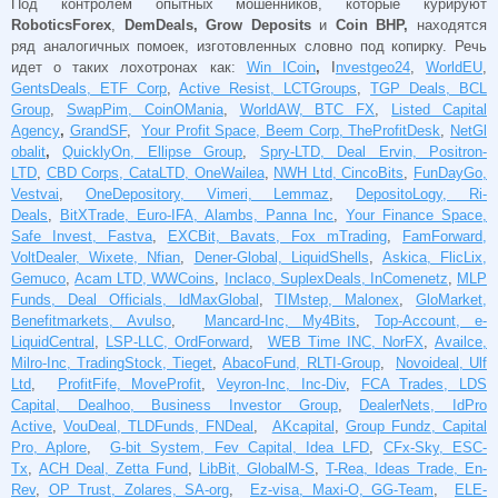
Под контролем опытных мошенников, которые курируют
RoboticsForex
,
DemDeals,
Grow
Deposits
и
Coin
BHP,
находятся
ряд аналогичных помоек, изготовленных словно под копирку. Речь
идет о таких лохотронах как:
Win ICoin
,
I
nvestgeo24
,
WorldEU
,
GentsDeals, ETF Corp
,
Active Resist, LCTGroups
,
TGP Deals, BCL
Group
,
SwapPim, CoinOMania
,
WorldAW, BTC FX
,
Listed Capital
Agency
,
GrandSF
,
Your Profit Space, Beem Corp, TheProfitDesk
,
NetGl
obalit
,
QuicklyOn, Ellipse Group
,
Spry-LTD, Deal Ervin, Positron-
LTD
,
CBD Corps, CataLTD, OneWailea
,
NWH Ltd, CincoBits
,
FunDayGo,
Vestvai
,
OneDepository, Vimeri, Lemmaz
,
DepositoLogy, Ri-
Deals
,
BitXTrade, Euro-IFA, Alambs, Panna Inc
,
Your Finance Space,
Safe Invest, Fastva
,
EXCBit, Bavats, Fox mTrading
,
FamForward,
VoltDealer, Wixete, Nfian
,
Dener-Global, LiquidShells
,
Askica, FlicLix,
Gemuco
,
Acam LTD, WWCoins
,
Inclaco, SuplexDeals, InComenetz
,
MLP
Funds, Deal Officials, ldMaxGlobal
,
TIMstep, Malonex
,
GloMarket,
Benefitmarkets, Avulso
,
Mancard-Inc, My4Bits
,
Top-Account, e-
LiquidCentral
,
LSP-LLC, OrdForward
,
WEB Time INC, NorFX
,
Availce,
Milro-Inc, TradingStock, Tieget
,
AbacoFund, RLTI-Group
,
Novoideal, Ulf
Ltd
,
ProfitFife, MoveProfit
,
Veyron-Inc, Inc-Div
,
FCA Trades, LDS
Capital, Dealhoo, Business Investor Group
,
DealerNets, IdPro
Active
,
VouDeal, TLDFunds, FNDeal
,
AKcapital
,
Group Fundz, Capital
Pro, Aplore
,
G-bit System, Fev Capital, Idea LFD
,
CFx-Sky, ESC-
Tx
,
ACH Deal, Zetta Fund
,
LibBit, GlobalM-S
,
T-Rea, Ideas Trade, En-
Rev
,
OP Trust, Zolares, SA-org
,
Ez-visa, Maxi-O, GG-Team
,
ELE-