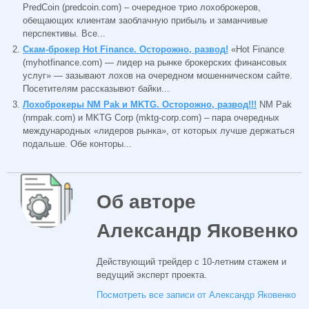
PredCoin (predcoin.com) – очередное трио лохоброкеров,
обещающих клиентам заоблачную прибыль и заманчивые
перспективы. Все...
Скам-брокер Hot Finance. Осторожно, развод!
«Hot Finance
(myhotfinance.com) — лидер на рынке брокерских финансовых
услуг» — зазывают лохов на очередном мошенническом сайте.
Посетителям рассказывют байки...
Лохоброкеры NM Pak и MKTG. Осторожно, развод!!!
NM Pak
(nmpak.com) и MKTG Corp (mktg-corp.com) – пара очередных
международных «лидеров рынка», от которых лучше держаться
подальше. Обе конторы...
Об авторе
Александр Яковенко
Действующий трейдер с 10-летним стажем и
ведущий эксперт проекта.
Посмотреть все записи от Александр Яковенко
→