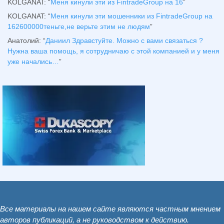
KOLGANAT
: “
Меня кинули эти из FintradeGroup на 16
”
KOLGANAT
: “
Меня кинули эти мошенники из FintradeGroup на
162600000теньге,не верьте этим не людям
”
Анатолий
: “
Даниил Здравстуйте. Можно с вами связаться ?
Нужна ваша помощь, я сотрудничаю с этой компанией и у меня
уже начались…
”
Все материалы на нашем сайте являются частным мнением
авторов публикаций, а не руководством к действию.