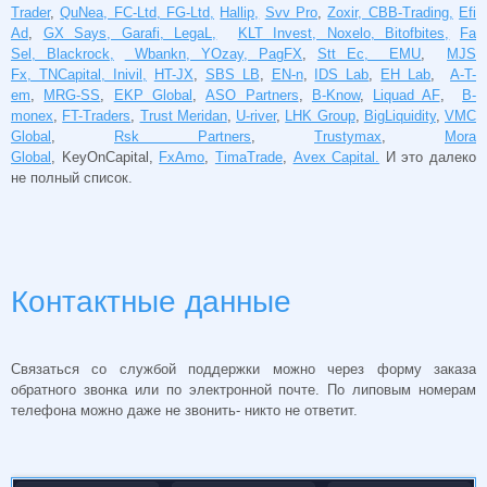
Trader
,
QuNea, FC-Ltd, FG-Ltd,
Hallip,
Svv Pro
,
Zoxir, CBB-Trading,
Efi
Ad
,
GX Says, Garafi, LegaL,
KLT Invest, Noxelo, Bitofbites,
Fa
Sel, Blackrock,
Wbankn, YOzay, PagFX
,
Stt Ec, EMU
,
MJS
Fx, TNCapital, Inivil,
HT-JX
,
SBS LB
,
EN-n
,
IDS Lab
,
EH Lab
,
A-T-
em
,
MRG-SS
,
EKP Global
,
ASO Partners
,
B-Know
,
Liquad AF
,
B-
monex
,
FT-Traders
,
Trust Meridan
,
U-river
,
LHK Group
,
BigLiquidity
,
VMC
Global
,
Rsk Partners
,
Trustymax
,
Mora
Global
, KeyOnCapital,
FxAmo
,
TimaTrade
,
Avex Capital.
И это далеко
не полный список.
Контактные данные
Связаться со службой поддержки можно через форму заказа
обратного звонка или по электронной почте. По липовым номерам
телефона можно даже не звонить- никто не ответит.