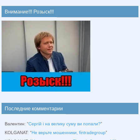
Внимание!!! Розыск!!!
Последние комментарии
Валентин
: “
Сергій і на велику суму ви попали?
”
KOLGANAT
: “
Не верьте мошенники, fintradegroup
”