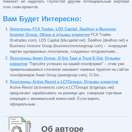
поможет не наделать глупостей другим потенциальным жертвам
этих скам-проектов.
Вам Будет Интересно:
Лохотроны FCA Trades, LDS Capital, Dealhoo и Business
Investor Group. Обзор и отзывы клиентов
FCA Trades
(fcatrades.com), LDS Capital (ldscapital.net), Dealhoo (dealhoo.net) и
Business Investor Group (businessinvestorgroup.com) – очередная
партия одноразовых лохотронов, созданных плодовитыми...
Лохотроны Awari Group, O-Sin Taas и Trust E-Sid. Отзывы
клиентов
“Торгуйте успешно на нашей платформе!” – этим уже
примелькавшимся слоганом зазывают наивных буратин на сайтах
лохоброкеров Awari Group (awarigruop.com), O-Sin...
Лохотроны Active Resist и LCTGroups. Отзывы клиентов
Active Resist (activeresist.com) и LCTGroups (lctgroups.net)
предлагают зарабатывать на разнице цен, совершая торговые
операции с минимальной комиссией. Если верить
официальным...
Об авторе