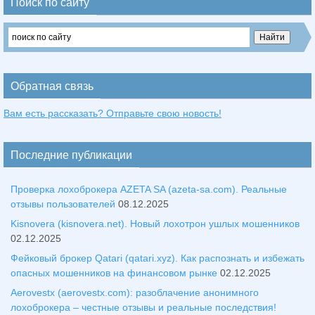
Поиск по сайту
Обратная связь
Вам есть рассказать? Отправьте свою новость!
Последние публикации
Проверка лохоброкера AZETA SA (azeta-sa.com). Реальные
отзывы пользователей
08.12.2025
Kisnovera (kisnovera.net). Новый лохотрон ушлых мошенников
02.12.2025
Фейковый брокер Qatari (qatari.xyz). Как распознать и избежать
опасных мошенников на финансовом рынке
02.12.2025
Aerovestx (aerovestx.com): разоблачение анонимного
лохоброкера – честные отзывы и реальные последствия!