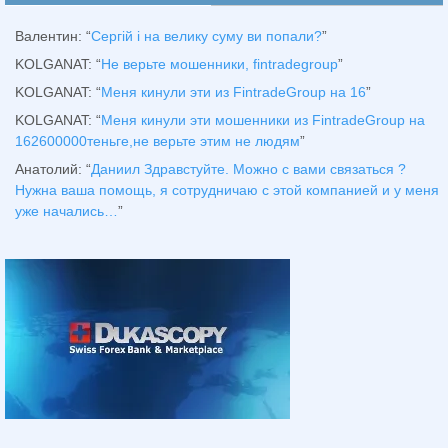
Валентин
: “
Сергій і на велику суму ви попали?
”
KOLGANAT
: “
Не верьте мошенники, fintradegroup
”
KOLGANAT
: “
Меня кинули эти из FintradeGroup на 16
”
KOLGANAT
: “
Меня кинули эти мошенники из FintradeGroup на
162600000теньге,не верьте этим не людям
”
Анатолий
: “
Даниил Здравстуйте. Можно с вами связаться ?
Нужна ваша помощь, я сотрудничаю с этой компанией и у меня
уже начались…
”