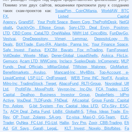
Помимо этих двух сайтов, мошенники приложили руку к созданию
таких скам-проектов как:
SwapPim, CoinOMania
,
WorldAW, BTC
FX
,
Listed Capital
Agency
,
GrandSF
,
Your Profit Space, Beem Corp, TheProfitDesk
,
NetGl
obalit
,
QuicklyOn, Ellipse Group
,
Spry-LTD, Deal Ervin, Positron-
LTD
,
CBD Corps, CataLTD, OneWailea
,
NWH Ltd, CincoBits
,
FunDayGo,
Vestvai
,
OneDepository, Vimeri, Lemmaz
,
DepositoLogy, Ri-
Deals
,
BitXTrade, Euro-IFA, Alambs, Panna Inc
,
Your Finance Space,
Safe Invest, Fastva
,
EXCBit, Bavats, Fox mTrading
,
FamForward,
VoltDealer, Wixete, Nfian
,
Dener-Global, LiquidShells
,
Askica, FlicLix,
Gemuco
,
Acam LTD, WWCoins
,
Inclaco, SuplexDeals, InComenetz
,
MLP
Funds, Deal Officials, ldMaxGlobal
,
TIMstep, Malonex
,
GloMarket,
Benefitmarkets, Avulso
,
Mancard-Inc, My4Bits
,
Top-Account, e-
LiquidCentral
,
LSP-LLC, OrdForward
,
WEB Time INC, NorFX
,
Availce,
Milro-Inc, TradingStock, Tieget
,
AbacoFund, RLTI-Group
,
Novoideal, Ulf
Ltd
,
ProfitFife, MoveProfit
,
Veyron-Inc, Inc-Div
,
FCA Trades, LDS
Capital, Dealhoo, Business Investor Group
,
DealerNets, IdPro
Active
,
VouDeal, TLDFunds, FNDeal
,
AKcapital
,
Group Fundz, Capital
Pro, Aplore
,
G-bit System, Fev Capital, Idea LFD
,
CFx-Sky, ESC-
Tx
,
ACH Deal, Zetta Fund
,
LibBit, GlobalM-S
,
T-Rea, Ideas Trade, En-
Rev
,
OP Trust, Zolares, SA-org
,
Ez-visa, Maxi-O, GG-Team
,
ELE-
Trader
,
QuNea, FC-Ltd, FG-Ltd,
Hallip,
Svv Pro
,
Zoxir, CBB-Trading,
Efi
Ad
,
GX Says, Garafi, LegaL,
KLT Invest, Noxelo, Bitofbites,
Fa