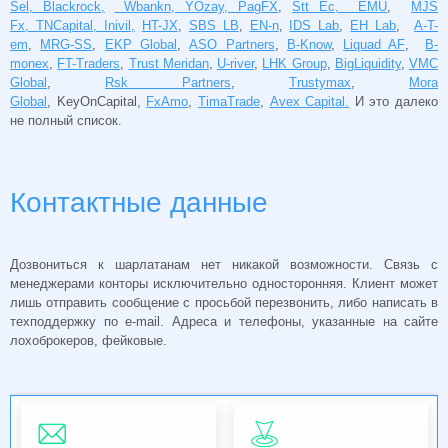
Sel, Blackrock,
Wbankn, YOzay, PagFX
,
Stt Ec, EMU
,
MJS
Fx, TNCapital, Inivil,
HT-JX
,
SBS LB
,
EN-n
,
IDS Lab
,
EH Lab
,
A-T-
em
,
MRG-SS
,
EKP Global
,
ASO Partners
,
B-Know
,
Liquad AF
,
B-
monex
,
FT-Traders
,
Trust Meridan
,
U-river
,
LHK Group
,
BigLiquidity
,
VMC
Global
,
Rsk Partners
,
Trustymax
,
Mora
Global
, KeyOnCapital,
FxAmo
,
TimaTrade
,
Avex Capital.
И это далеко
не полный список.
Контактные данные
Дозвониться к шарлатанам нет никакой возможности. Связь с
менеджерами конторы исключительно односторонняя. Клиент может
лишь отправить сообщение с просьбой перезвонить, либо написать в
техподдержку по e-mail. Адреса и телефоны, указанные на сайте
лохоброкеров, фейковые.