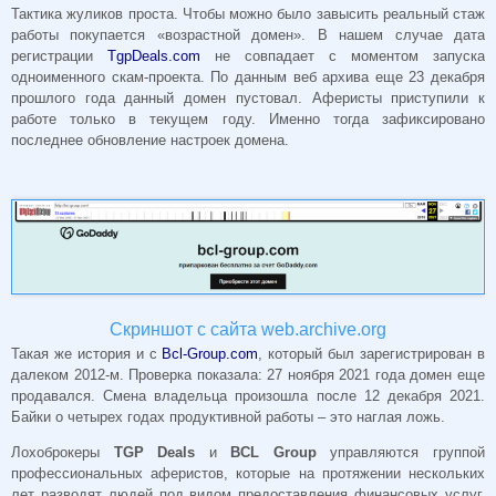
Тактика жуликов проста. Чтобы можно было завысить реальный стаж
работы покупается «возрастной домен». В нашем случае дата
регистрации
TgpDeals.com
не совпадает с моментом запуска
одноименного скам-проекта. По данным веб архива еще 23 декабря
прошлого года данный домен пустовал. Аферисты приступили к
работе только в текущем году. Именно тогда зафиксировано
последнее обновление настроек домена.
Скриншот с сайта web.archive.org
Такая же история и с
Bcl-Group.com
, который был зарегистрирован в
далеком 2012-м. Проверка показала: 27 ноября 2021 года домен еще
продавался. Смена владельца произошла после 12 декабря 2021.
Байки о четырех годах продуктивной работы – это наглая ложь.
Лохоброкеры
TGP Deals
и
BCL Group
управляются группой
профессиональных аферистов, которые на протяжении нескольких
лет разводят людей под видом предоставления финансовых услуг.